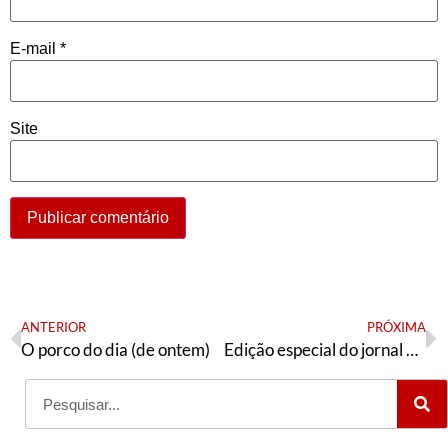
E-mail
*
Site
ANTERIOR
PRÓXIMA
O porco do dia (de ontem)
Edição especial do jornal Página 13 ao congresso da APEOESP