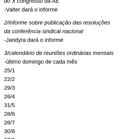
do X congresso da AE
-Valter dará o informe
2/informe sobre publicação das resoluções
da conferência sindical nacional
-Jandyra dará o informe
3/calendário de reuniões ordinárias mensais
-último domingo de cada mês
25/1
22/2
29/3
26/4
31/5
28/6
26/7
30/8