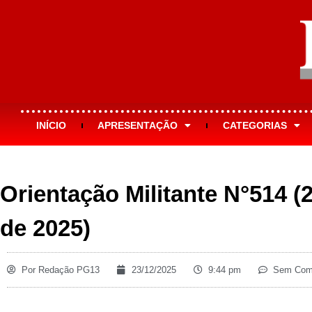
INÍCIO
APRESENTAÇÃO
CATEGORIAS
Orientação Militante N°514 
de 2025)
Por
Redação PG13
23/12/2025
9:44 pm
Sem Come