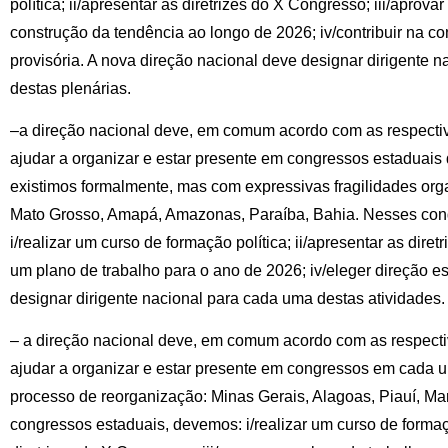
política; ii/apresentar as diretrizes do X Congresso; iii/aprov
construção da tendência ao longo de 2026; iv/contribuir na co
provisória. A nova direção nacional deve designar dirigente 
destas plenárias.
–a direção nacional deve, em comum acordo com as respectiv
ajudar a organizar e estar presente em congressos estaduai
existimos formalmente, mas com expressivas fragilidades organ
Mato Grosso, Amapá, Amazonas, Paraíba, Bahia. Nesses con
i/realizar um curso de formação política; ii/apresentar as diret
um plano de trabalho para o ano de 2026; iv/eleger direção e
designar dirigente nacional para cada uma destas atividades.
– a direção nacional deve, em comum acordo com as respecti
ajudar a organizar e estar presente em congressos em cada
processo de reorganização: Minas Gerais, Alagoas, Piauí, M
congressos estaduais, devemos: i/realizar um curso de formaçã