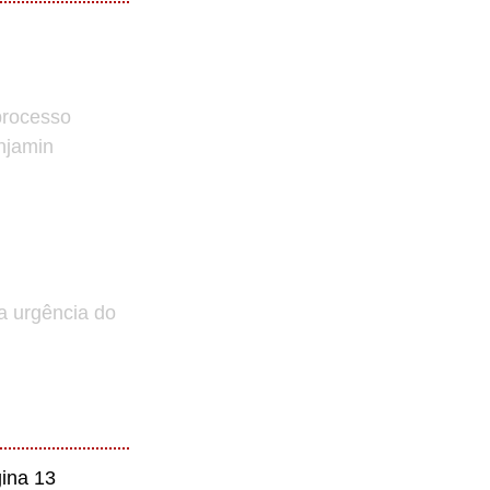
processo
enjamin
a urgência do
ina 13