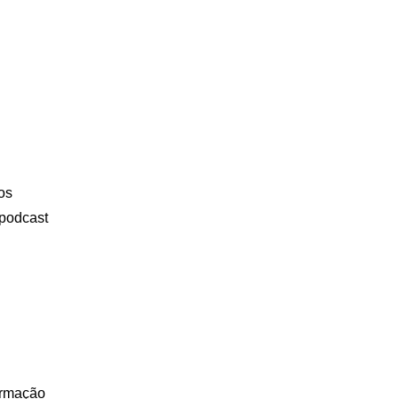
os
 podcast
ormação