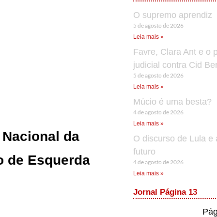
O supremo aprendiz
5 de agosto de 2026
Leia mais »
Favre, Clara Ant e o 
judicial contra Cid B
5 de agosto de 2026
Leia mais »
Múcio é uma besta?
4 de agosto de 2026
Leia mais »
 Nacional da
O discurso de Lula e 
futuro
ão de Esquerda
4 de agosto de 2026
Leia mais »
Jornal Página 13
Pág