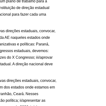
ar um plano de trabalho para a
nstituição de direção estadual
nacional para fazer cada uma
as direções estaduais, convocar,
s da AE naqueles estados onde
izativas e políticas: Paraná,
gressos estaduais, devemos:
rizes do X Congresso; iii/aprovar
stadual. A direção nacional deve
vas direções estaduais, convocar,
 um dos estados onde estamos em
aranhão, Ceará. Nesses
o política; ii/apresentar as