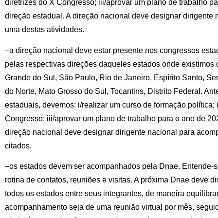
diretrizes do X Congresso; iii/aprovar um plano de trabalho pa
direção estadual. A direção nacional deve designar dirigent
uma destas atividades.
–a direção nacional deve estar presente nos congressos est
pelas respectivas direções daqueles estados onde existimos 
Grande do Sul, São Paulo, Rio de Janeiro, Espírito Santo, S
do Norte, Mato Grosso do Sul, Tocantins, Distrito Federal. A
estaduais, devemos: i/realizar um curso de formação política; i
Congresso; iii/aprovar um plano de trabalho para o ano de 202
direção nacional deve designar dirigente nacional para aco
citados.
–os estados devem ser acompanhados pela Dnae. Entende
rotina de contatos, reuniões e visitas. A próxima Dnae deve 
todos os estados entre seus integrantes, de maneira equilibr
acompanhamento seja de uma reunião virtual por mês, seguid