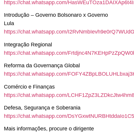
https://chat.whatsapp.com/HasWEuTOza1DAIXAp6t4
Introdução – Governo Bolsonaro x Governo
Lula
https://chat.whatsapp.com/I2RvNmbIevh9e0rQ7WUd
Integração Regional
https://chat.whatsapp.com/Frtdjnc4N7KEHpPzZpQW0
Reforma da Governança Global
https://chat.whatsapp.com/FOFY4ZBpLBOLUHLbxaj3
Comércio e Finanças
https://chat.whatsapp.com/LCHF1ZpZ3LZDkcJtw4hm8
Defesa, Segurança e Soberania
https://chat.whatsapp.com/DsYGxwtNURBHtddaIo1C
Mais informações, procure o dirigente