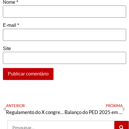
Nome
*
E-mail
*
Site
ANTERIOR
PRÓXIMA
Regulamento do X congresso da AE
Balanço do PED 2025 em São José dos Campos/SP e tarefas