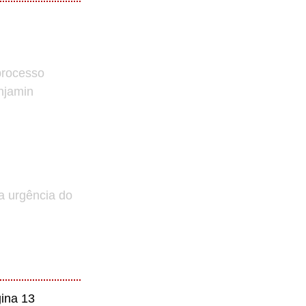
processo
enjamin
a urgência do
ina 13