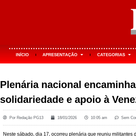
INÍCIO
APRESENTAÇÃO
CATEGORIAS
Plenária nacional encaminha
solidariedade e apoio à Vene
Por
Redação PG13
18/01/2026
10:05 am
Sem Com
Neste sábado, dia 17, ocorreu plenária que reuniu militantes 