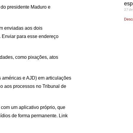
esp
ão do presidente Maduro e
27 de
Desca
em enviadas aos dois
 Enviar para esse endereço
idades, como pixações, atos
as américas e AJD) em articulações
io aos processos no Tribunal de
com um aplicativo próprio, que
ídios de forma permanente. Link