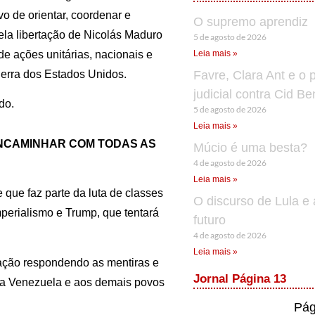
vo de orientar, coordenar e
O supremo aprendiz
pela libertação de Nicolás Maduro
5 de agosto de 2026
de ações unitárias, nacionais e
Leia mais »
guerra dos Estados Unidos.
Favre, Clara Ant e o 
judicial contra Cid B
do.
5 de agosto de 2026
Leia mais »
ENCAMINHAR COM TODAS AS
Múcio é uma besta?
4 de agosto de 2026
Leia mais »
que faz parte da luta de classes
O discurso de Lula e 
erialismo e Trump, que tentará
futuro
4 de agosto de 2026
Leia mais »
ação respondendo as mentiras e
Jornal Página 13
e a Venezuela e aos demais povos
Pág