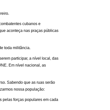
eiro.
 combatentes cubanos e
 que aconteça nas praças públicas
e toda militância.
rem participar, a nível local, das
NE. Em nível nacional, as
urso. Sabendo que as ruas serão
tizarmos nossa população:
s pelas forças populares em cada