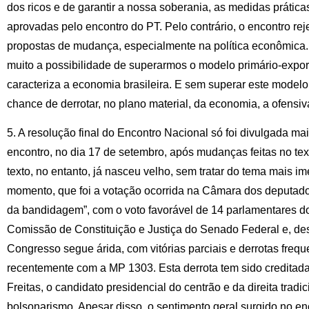
dos ricos e de garantir a nossa soberania, as medidas prática
aprovadas pelo encontro do PT. Pelo contrário, o encontro rej
propostas de mudança, especialmente na política econômica
muito a possibilidade de superarmos o modelo primário-expor
caracteriza a economia brasileira. E sem superar este modelo
chance de derrotar, no plano material, da economia, a ofensiv
5. A resolução final do Encontro Nacional só foi divulgada m
encontro, no dia 17 de setembro, após mudanças feitas no tex
texto, no entanto, já nasceu velho, sem tratar do tema mais i
momento, que foi a votação ocorrida na Câmara dos deputa
da bandidagem”, com o voto favorável de 14 parlamentares do
Comissão de Constituição e Justiça do Senado Federal e, des
Congresso segue árida, com vitórias parciais e derrotas freq
recentemente com a MP 1303. Esta derrota tem sido creditada 
Freitas, o candidato presidencial do centrão e da direita tradi
bolsonarismo. Apesar disso, o sentimento geral surgido no 