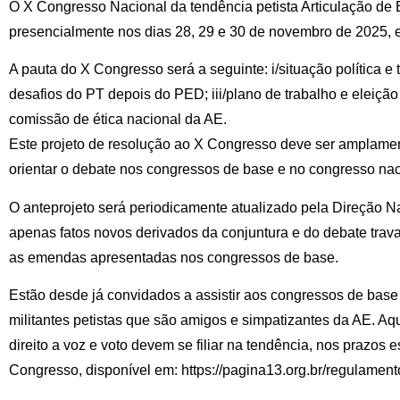
O X Congresso Nacional da tendência petista Articulação de 
presencialmente nos dias 28, 29 e 30 de novembro de 2025, 
A pauta do X Congresso será a seguinte: i/situação política e 
desafios do PT depois do PED; iii/plano de trabalho e eleiçã
comissão de ética nacional da AE.
Este projeto de resolução ao X Congresso deve ser amplamen
orientar o debate nos congressos de base e no congresso nac
O anteprojeto será periodicamente atualizado pela Direção N
apenas fatos novos derivados da conjuntura e do debate tra
as emendas apresentadas nos congressos de base.
Estão desde já convidados a assistir aos congressos de base
militantes petistas que são amigos e simpatizantes da AE. A
direito a voz e voto devem se filiar na tendência, nos prazos
Congresso, disponível em: https://pagina13.org.br/regulament