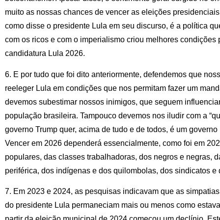
muito as nossas chances de vencer as eleições presidenciais
como disse o presidente Lula em seu discurso, é a política qu
com os ricos e com o imperialismo criou melhores condições p
candidatura Lula 2026.
6. E por tudo que foi dito anteriormente, defendemos que noss
reeleger Lula em condições que nos permitam fazer um manda
devemos subestimar nossos inimigos, que seguem influencia
população brasileira. Tampouco devemos nos iludir com a “qu
governo Trump quer, acima de tudo e de todos, é um governo 
Vencer em 2026 dependerá essencialmente, como foi em 202
populares, das classes trabalhadoras, dos negros e negras, 
periférica, dos indígenas e dos quilombolas, dos sindicatos e
7. Em 2023 e 2024, as pesquisas indicavam que as simpatias
do presidente Lula permaneciam mais ou menos como estava
partir da eleição municipal de 2024 começou um declínio. Es