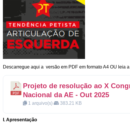
Descarregue aqui a versão em PDF em formato A4 OU leia a 
Projeto de resolução ao X Cong
Nacional da AE - Out 2025
1 arquivo(s)
383.21 KB
I. Apresentação