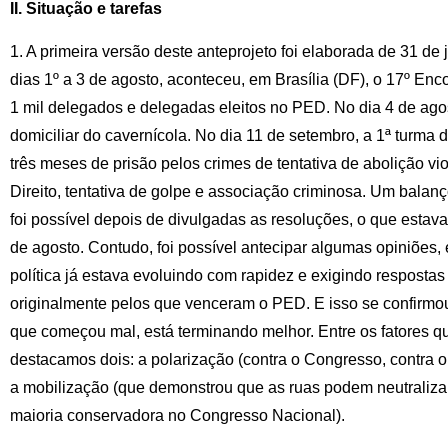
II. Situação e tarefas
1. A primeira versão deste anteprojeto foi elaborada de 31 de
dias 1º a 3 de agosto, aconteceu, em Brasília (DF), o 17º Enc
1 mil delegados e delegadas eleitos no PED. No dia 4 de agos
domiciliar do cavernícola. No dia 11 de setembro, a 1ª turma
três meses de prisão pelos crimes de tentativa de abolição v
Direito, tentativa de golpe e associação criminosa. Um balan
foi possível depois de divulgadas as resoluções, o que estav
de agosto. Contudo, foi possível antecipar algumas opiniões, 
política já estava evoluindo com rapidez e exigindo respostas
originalmente pelos que venceram o PED. E isso se confirmo
que começou mal, está terminando melhor. Entre os fatores q
destacamos dois: a polarização (contra o Congresso, contra o 
a mobilização (que demonstrou que as ruas podem neutraliza
maioria conservadora no Congresso Nacional).