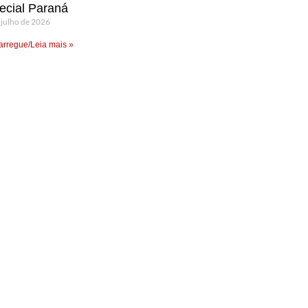
ecial Paraná
 julho de 2026
rregue/Leia mais »