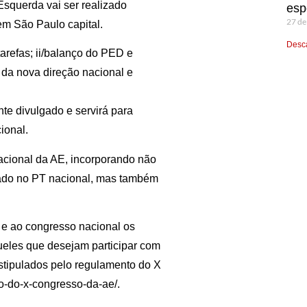
Esquerda vai ser realizado
esp
27 de
em São Paulo capital.
Desca
tarefas; ii/balanço do PED e
o da nova direção nacional e
te divulgado e servirá para
ional.
acional da AE, incorporando não
vado no PT nacional, mas também
 e ao congresso nacional os
queles que desejam participar com
 estipulados pelo regulamento do X
o-do-x-congresso-da-ae/.