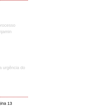
processo
enjamin
a urgência do
ina 13