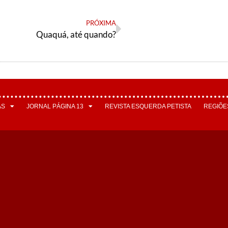
PRÓXIMA
Quaquá, até quando?
AS
JORNAL PÁGINA 13
REVISTA ESQUERDA PETISTA
REGIÕE