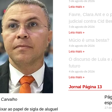
5 de agosto de 2026
Leia mais »
Favre, Clara Ant e o 
judicial contra Cid B
5 de agosto de 2026
Leia mais »
Múcio é uma besta?
4 de agosto de 2026
Leia mais »
O discurso de Lula e 
futuro
4 de agosto de 2026
Leia mais »
Jornal Página 13
Pág
 Carvalho
esp
27 de
xar ao papel de sigla de aluguel