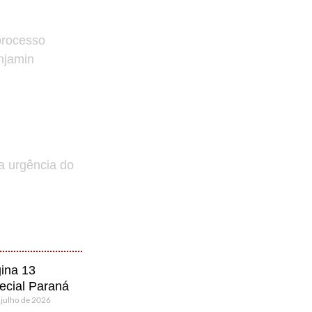
processo
enjamin
a urgência do
ina 13
ecial Paraná
 julho de 2026