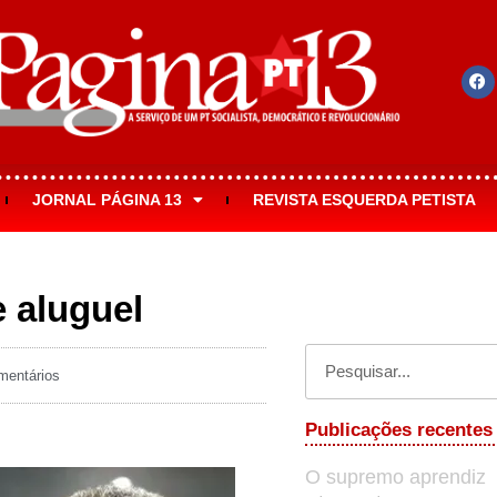
JORNAL PÁGINA 13
REVISTA ESQUERDA PETISTA
e aluguel
entários
Publicações recentes
O supremo aprendiz