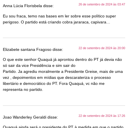
26 de setembro de 2024 às 03:47
Anna Lúcia Florisbela
disse:
Eu sou fraca, temo nas bases em ler sobre esse político super
perigoso. O partido está criando cobra jararaca, capivara…
22 de setembro de 2024 às 20:00
Elizabete santana Fragoso
disse:
O que este senhor Quaquá já aprontou dentro do PT já devia não
só sair da vice Presidência e sim sair do
Partido. Ja agrediu moralmente a Presidente Greise, mais de uma
vez , depoimentos em mídias que descarateriza o processo
libertário e democrático do PT. Fora Quaquá, vc não me
representa no partido.
22 de setembro de 2024 às 17:26
Joao Wanderley Geraldi
disse:
Quaquá ainda será o presidente do PT à medida em que o partido