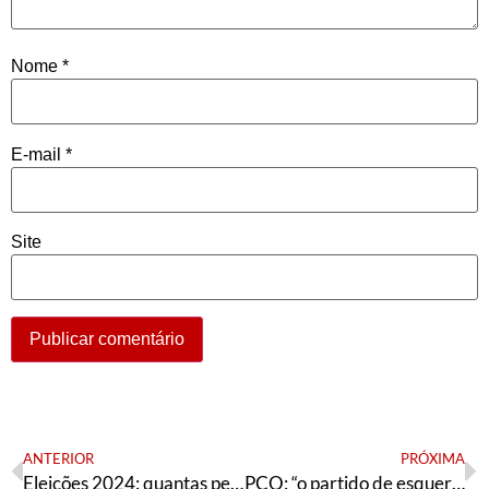
Nome
*
E-mail
*
Site
ANTERIOR
PRÓXIMA
Eleições 2024: quantas pessoas vamos eleger?
PCO: “o partido de esquerda que mais cresce no Brasil”