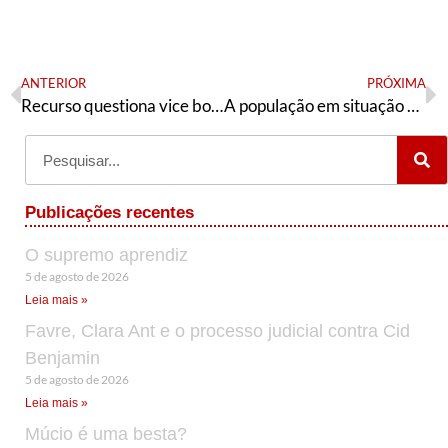
ANTERIOR
PRÓXIMA
Recurso questiona vice bolsonarista na chapa de Feira de Santana
A população em situação de rua de Porto Alegre: indesejável ou necessária?
Publicações recentes
O supremo aprendiz
5 de agosto de 2026
Leia mais »
Favre, Clara Ant e o processo judicial contra Cid
Benjamin
5 de agosto de 2026
Leia mais »
Múcio é uma besta?