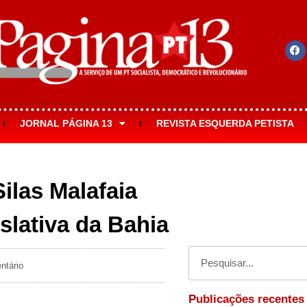
JORNAL PÁGINA 13
REVISTA ESQUERDA PETISTA
las Malafaia
slativa da Bahia
tário
Publicações recentes