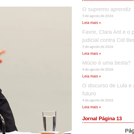
O supremo aprendiz
5 de agosto de 2026
Leia mais »
Favre, Clara Ant e o 
judicial contra Cid B
5 de agosto de 2026
Leia mais »
Múcio é uma besta?
4 de agosto de 2026
Leia mais »
O discurso de Lula e 
futuro
4 de agosto de 2026
Leia mais »
Jornal Página 13
Pág