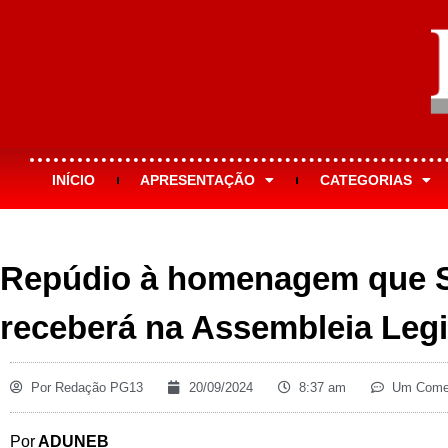
INÍCIO
APRESENTAÇÃO
CATEGORIAS
Repúdio à homenagem que Si
receberá na Assembleia Legi
Por
Redação PG13
20/09/2024
8:37 am
Um Comen
Por
ADUNEB