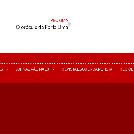
PRÓXIMA
O oráculo da Faria Lima
AS
JORNAL PÁGINA 13
REVISTA ESQUERDA PETISTA
REGIÕE