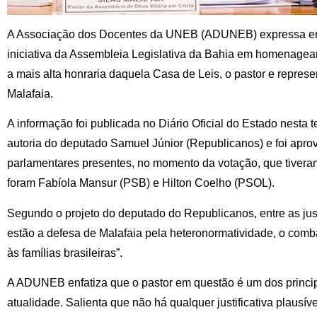
A Associação dos Docentes da UNEB (ADUNEB) expressa enf
iniciativa da Assembleia Legislativa da Bahia em homenagea
a mais alta honraria daquela Casa de Leis, o pastor e represen
Malafaia.
A informação foi publicada no Diário Oficial do Estado nesta 
autoria do deputado Samuel Júnior (Republicanos) e foi apro
parlamentares presentes, no momento da votação, que tiveram
foram Fabíola Mansur (PSB) e Hilton Coelho (PSOL).
Segundo o projeto do deputado do Republicanos, entre as ju
estão a defesa de Malafaia pela heteronormatividade, o comba
às famílias brasileiras”.
A ADUNEB enfatiza que o pastor em questão é um dos princip
atualidade. Salienta que não há qualquer justificativa plausí