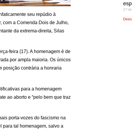
esp
27 de
aticamente seu repúdio à
Desca
r, com a Comenda Dois de Julho,
tante da extrema-direita, Silas
terça-feira (17). A homenagem é de
vada por ampla maioria. Os únicos
 posição contrária a honraria
stificativas para a homenagem
te ao aborto e “pelo bem que traz
ais porta-vozes do fascismo na
vel para tal homenagem, salvo a