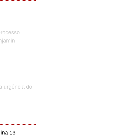
processo
enjamin
a urgência do
ina 13