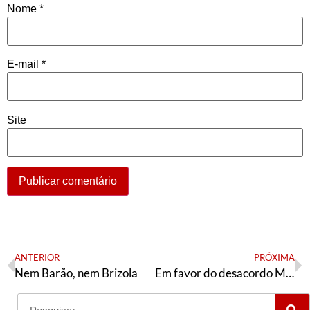
Nome
*
E-mail
*
Site
ANTERIOR
PRÓXIMA
Nem Barão, nem Brizola
Em favor do desacordo Mercosul-UE