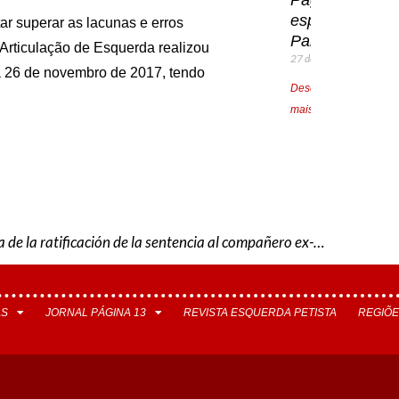
especial
tar superar as lacunas e erros
Paraná
a Articulação de Esquerda realizou
27 de julho de 2026
a 26 de novembro de 2017, tendo
Descarregue/Leia
mais »
Declaración del Grupo de Trabajo del Foro de São Paulo acerca de la ratificación de la sentencia al compañero ex-Presidente Luis Inacio Lula da Silva
AS
JORNAL PÁGINA 13
REVISTA ESQUERDA PETISTA
REGIÕE