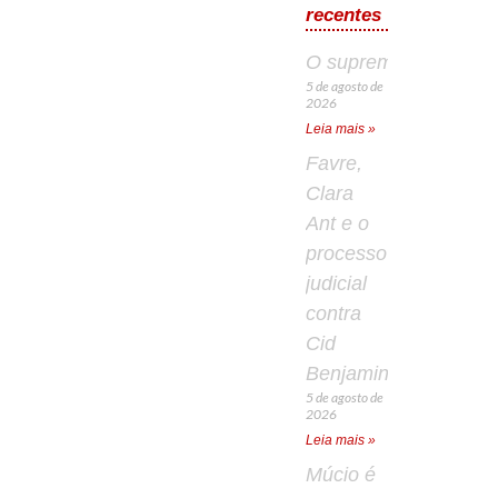
recentes
O supremo aprendiz
5 de agosto de
2026
Leia mais »
Favre,
Clara
Ant e o
processo
judicial
contra
Cid
Benjamin
5 de agosto de
2026
Leia mais »
Múcio é