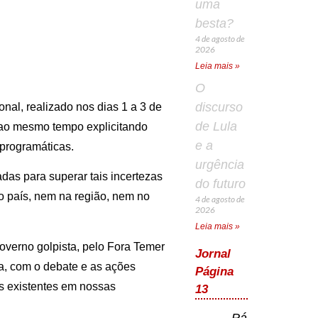
uma
besta?
4 de agosto de
2026
Leia mais »
O
discurso
nal, realizado nos dias 1 a 3 de
de Lula
s ao mesmo tempo explicitando
e a
 programáticas.
urgência
as para superar tais incertezas
do futuro
o país, nem na região, nem no
4 de agosto de
2026
Leia mais »
 governo golpista, pelo Fora Temer
Jornal
ula, com o debate e as ações
Página
s existentes em nossas
13
Página 13