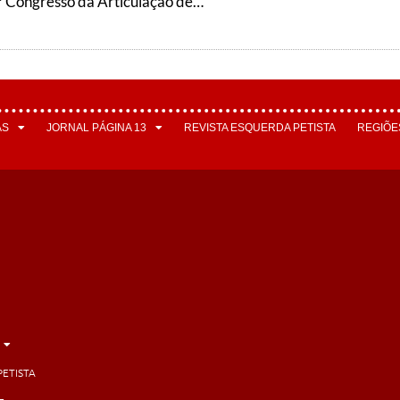
Resoluções 4° Congresso da Articulação de Esquerda
AS
JORNAL PÁGINA 13
REVISTA ESQUERDA PETISTA
REGIÕE
PETISTA