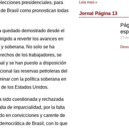
elecciones presidenciales, para
Leia mais »
a de Brasil como pronostican todas
Jornal Página 13
Pág
 ha quedado demostrado desde el
esp
27 de
igido a revertir los avances en
a y soberana. No solo se ha
Desca
rechos de los trabajadores, se
al y se han puesto a disposición
cional las reservas petroleras del
minar con la política soberana en
es de los Estados Unidos.
ha sido cuestionada y rechazada
lta de imparcialidad, por la falta
do en convicciones y carente de
democrática de Brasil, con lo que