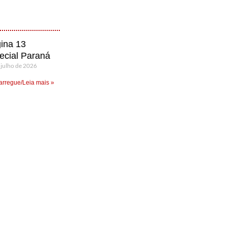
ina 13
ecial Paraná
 julho de 2026
rregue/Leia mais »