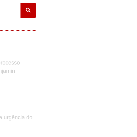
processo
enjamin
a urgência do