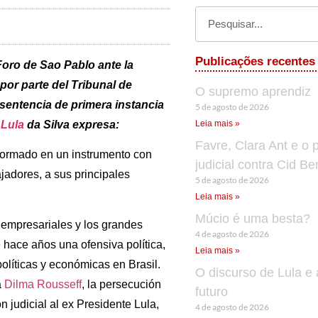
Publicações recentes
Foro de Sao Pablo ante la
por parte del Trib
unal de
O supremo aprendiz
 sentencia de primera instancia
5 de agosto de 2026
e
Lula
da Silva expresa:
Leia mais »
Favre, Clara Ant e o 
sformado en un instrumento con
judicial contra Cid B
ajadores, a sus principales
5 de agosto de 2026
Leia mais »
Múcio é uma besta?
as empresariales y los grandes
4 de agosto de 2026
hace años una ofensiva política,
Leia mais »
políticas y económicas en Brasil.
O discurso de Lula e 
a
Dilma Rousseff
, la persecución
futuro
 judicial al ex Presidente Lula,
4 de agosto de 2026