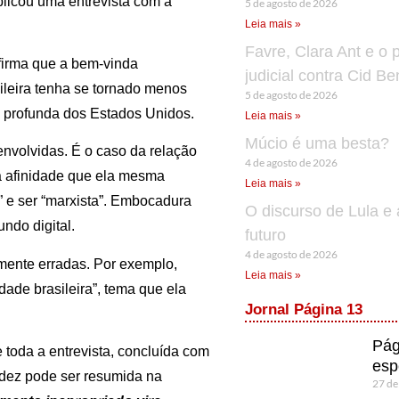
licou uma entrevista com a
5 de agosto de 2026
Leia mais »
Favre, Clara Ant e o 
firma que a bem-vinda
judicial contra Cid B
ileira tenha se tornado menos
5 de agosto de 2026
e profunda dos Estados Unidos.
Leia mais »
Múcio é uma besta?
nvolvidas. É o caso da relação
4 de agosto de 2026
da afinidade que ela mesma
Leia mais »
” e ser “marxista”. Embocadura
O discurso de Lula e 
ndo digital.
futuro
4 de agosto de 2026
mente erradas. Por exemplo,
Leia mais »
dade brasileira”, tema que ela
Jornal Página 13
Pág
 toda a entrevista, concluída com
esp
idez pode ser resumida na
27 de