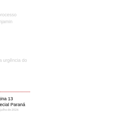
processo
enjamin
a urgência do
ina 13
ecial Paraná
 julho de 2026