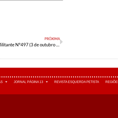
PRÓXIMA
Orientação Militante N°497 (3 de outubro de 2025)
AS
JORNAL PÁGINA 13
REVISTA ESQUERDA PETISTA
REGIÕE