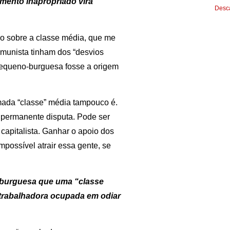
mento inapropriado vira
Desca
ão sobre a classe média, que me
omunista tinham dos “desvios
pequeno-burguesa fosse a origem
ada “classe” média tampouco é.
 permanente disputa. Pode ser
 capitalista. Ganhar o apoio dos
possível atrair essa gente, se
 burguesa que uma “classe
trabalhadora ocupada em odiar