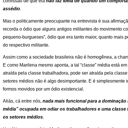
confissão de que ela
não faz ideia de quando um comporta
assédio
.
Mas o politicamente preocupante na entrevista é sua afirmaç
recorda o ódio que alguns antigos militantes do movimento c
pequeno-burgueses”, ódio que era tanto maior, quanto mais 
do respectivo militante.
Assim como a sociedade brasileira não é homogênea, a cham
E como Marilena mesmo aponta, a tal “classe” média está em
atraída pela classe trabalhadora, pode ser atraída pela classe
setores médios não é algo desimportante. E é simplesmente im
formos movidos por um ódio existencial.
Aliás, cá entre nós,
nada mais funcional para a dominação
média” ocupada em odiar os trabalhadores e uma classe 
os setores médios
.