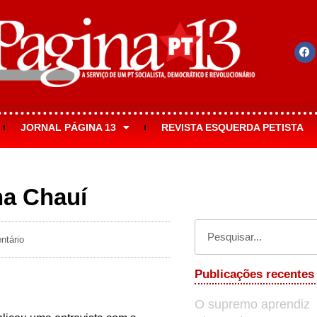
JORNAL PÁGINA 13
REVISTA ESQUERDA PETISTA
na Chauí
tário
Publicações recentes
O supremo aprendiz