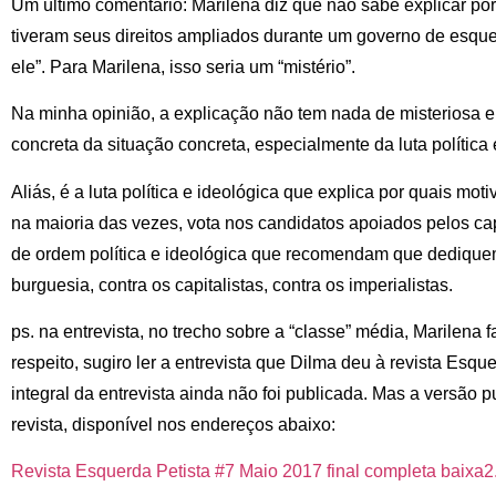
Um último comentário: Marilena diz que não sabe explicar po
tiveram seus direitos ampliados durante um governo de esque
ele”. Para Marilena, isso seria um “mistério”.
Na minha opinião, a explicação não tem nada de misteriosa 
concreta da situação concreta, especialmente da luta política 
Aliás, é a luta política e ideológica que explica por quais mot
na maioria das vezes, vota nos candidatos apoiados pelos ca
de ordem política e ideológica que recomendam que dediqu
burguesia, contra os capitalistas, contra os imperialistas.
ps. na entrevista, no trecho sobre a “classe” média, Marilena 
respeito, sugiro ler a entrevista que Dilma deu à revista Esqu
integral da entrevista ainda não foi publicada. Mas a versão 
revista, disponível nos endereços abaixo:
Revista Esquerda Petista #7 Maio 2017 final completa baixa2