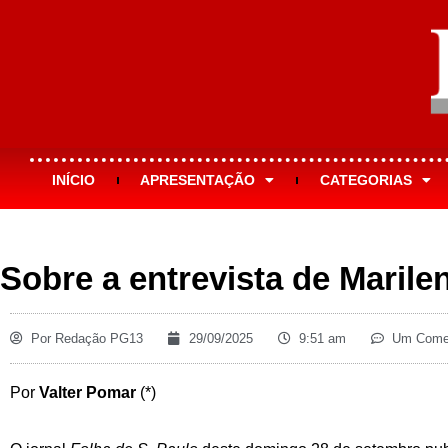
INÍCIO
APRESENTAÇÃO
CATEGORIAS
Sobre a entrevista de Marile
Por
Redação PG13
29/09/2025
9:51 am
Um Comen
Por
Valter Pomar
(*)