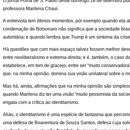
O jornal
Folha de S. Paulo
deste domingo 28 de setembro pub
professora Marilena Chauí.
A entrevista tem ótimos momentos, por exemplo quando ela a
condenação de Bolsonaro não significa que a sociedade bras
autoritária; e quando lembra que Trump é um sintoma da cris
Há questões que com mais espaço talvez fossem melhor dese
entre neoliberalismo e extrema-direita; e é, também, o caso 
estabelece, em tom de gracejo, entre ser “muito conservadora
que, na minha opinião, domina sua visão unilateral sobre o mu
Mas há, ainda, afirmações que na minha opinião são simples
quando Marilena diz ter uma visão “muito pessimista da socie
engata com a crítica ao identitarismo.
Aliás, o identitarismo é uma espécie de fantasma que percorre
uma defesa de Boaventura de Souza Santos, defesa cuja sol