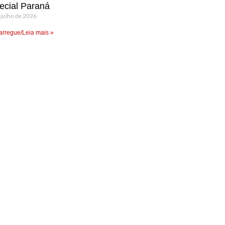
ecial Paraná
 julho de 2026
rregue/Leia mais »