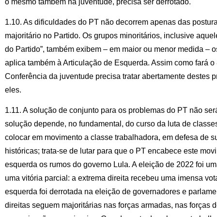
o mesmo também na juventude, precisa ser derrotado.
1.10. As dificuldades do PT não decorrem apenas das postura
majoritário no Partido. Os grupos minoritários, inclusive aqu
do Partido”, também exibem – em maior ou menor medida – o
aplica também à Articulação de Esquerda. Assim como fará o
Conferência da juventude precisa tratar abertamente destes 
eles.
1.11. A solução de conjunto para os problemas do PT não será
solução depende, no fundamental, do curso da luta de classes
colocar em movimento a classe trabalhadora, em defesa de su
históricas; trata-se de lutar para que o PT encabece este movi
esquerda os rumos do governo Lula. A eleição de 2022 foi uma
uma vitória parcial: a extrema direita recebeu uma imensa vot
esquerda foi derrotada na eleição de governadores e parlame
direitas seguem majoritárias nas forças armadas, nas forças