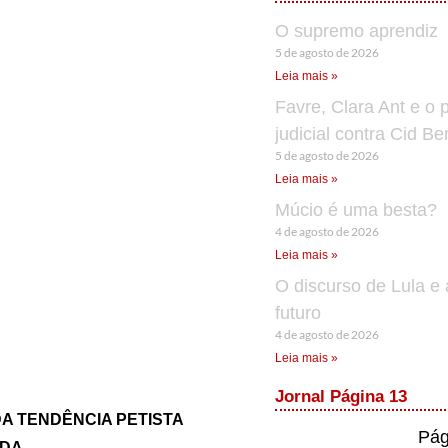
O supremo aprendiz
5 de agosto de 2026
Leia mais »
Favre, Clara Ant e o 
judicial contra Cid B
5 de agosto de 2026
Leia mais »
Múcio é uma besta?
4 de agosto de 2026
Leia mais »
O discurso de Lula e 
futuro
4 de agosto de 2026
Leia mais »
Jornal Página 13
DA TENDÊNCIA PETISTA
Pág
RDA