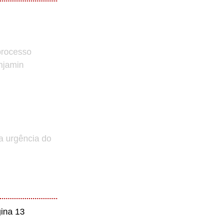
processo
enjamin
a urgência do
ina 13