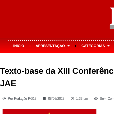
INÍCIO
APRESENTAÇÃO
CATEGORIAS
Texto-base da XIII Conferênc
JAE
Por
Redação PG13
08/06/2023
1:36 pm
Sem Come