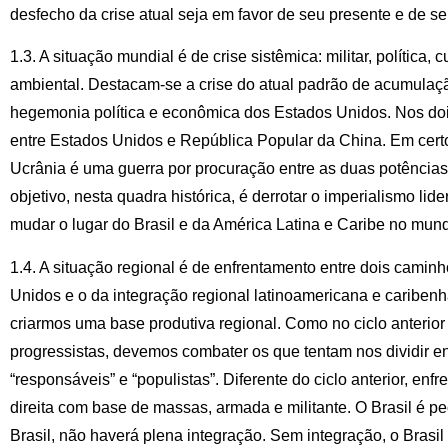
desfecho da crise atual seja em favor de seu presente e de seu
1.3. A situação mundial é de crise sistêmica: militar, política, 
ambiental. Destacam-se a crise do atual padrão de acumulação
hegemonia política e econômica dos Estados Unidos. Nos do
entre Estados Unidos e República Popular da China. Em certo
Ucrânia é uma guerra por procuração entre as duas potência
objetivo, nesta quadra histórica, é derrotar o imperialismo li
mudar o lugar do Brasil e da América Latina e Caribe no mun
1.4. A situação regional é de enfrentamento entre dois cami
Unidos e o da integração regional latinoamericana e caribenh
criarmos uma base produtiva regional. Como no ciclo anterio
progressistas, devemos combater os que tentam nos dividir ent
“responsáveis” e “populistas”. Diferente do ciclo anterior, en
direita com base de massas, armada e militante. O Brasil é 
Brasil, não haverá plena integração. Sem integração, o Brasi