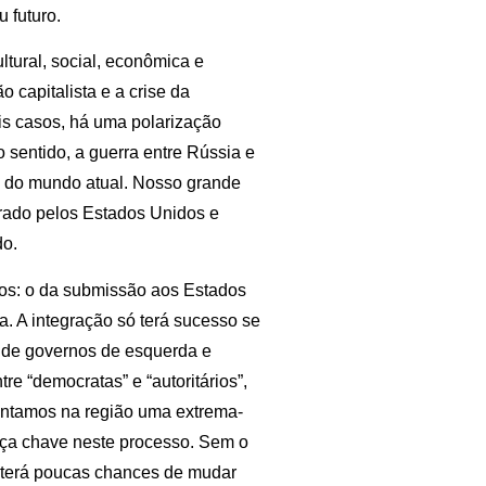
 futuro.
cultural, social, econômica e
 capitalista e a crise da
is casos, há uma polarização
 sentido, a guerra entre Rússia e
s do mundo atual. Nosso grande
derado pelos Estados Unidos e
do.
nhos: o da submissão aos Estados
a. A integração só terá sucesso se
r de governos de esquerda e
re “democratas” e “autoritários”,
frentamos na região uma extrema-
peça chave neste processo. Sem o
l terá poucas chances de mudar