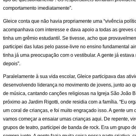
comportamento imediatamente”.
Gleice conta que não havia propriamente uma “vivência políti
acompanhava com interesse e dava apoio a todas as greves d
tinha um grêmio estudantil. Se tivesse, acho que provavelment
participei das lutas pelo passe-livre no ensino fundamental a
tinha já uma preocupação com o vestibular. A gente já estava
depois”.
Paralelamente à sua vida escolar, Gleice participava das ativi
desenvolvendo liderança no movimento de jovens, junto ao q
de música, cantando canções religiosas na Igreja São João Ba
próximo ao Jardim Rigotti, onde residia com a família. “Eu or
um coral de crianças, e foi muito engraçado isso. A gente um d
vamos começar a ensaiar umas crianças aqui. De repente, vi
grupos de teatro, participei de banda de rock. Era um grupo d
sempre junto. A gente fazia muita coisa nessa parte criativa, 