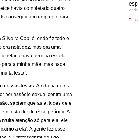
esp
leice havia completado quatro
27 de
ldo conseguiu um emprego para
Desca
ilveira Capilé, onde fiz todo o
o era nota dez, mas era uma
me relacionava bem na escola.
o para a minha mãe, mas nada
muita festa”.
 dessas festas. Ainda na quinta
sor por assédio sexual contra uma
ão, sabiam que as atitudes dele
feminista desde esse período. A
á muita atenção só para ela, ele
róximo a ela’. A gente fez esse
ias. “O professor mudou de