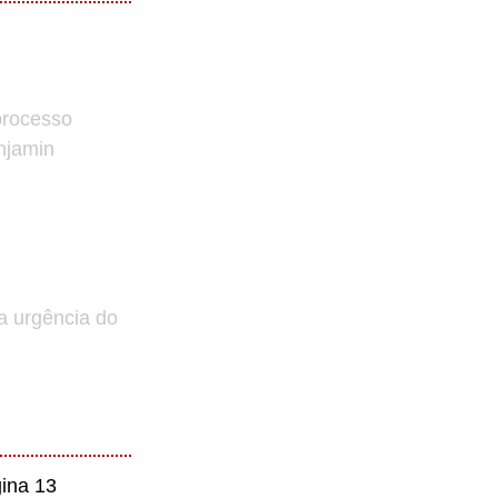
processo
enjamin
a urgência do
ina 13