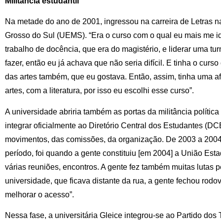
Militância estudantil
Na metade do ano de 2001, ingressou na carreira de Letras 
Grosso do Sul (UEMS). “Era o curso com o qual eu mais me id
trabalho de docência, que era do magistério, e liderar uma tu
fazer, então eu já achava que não seria difícil. E tinha o curso
das artes também, que eu gostava. Então, assim, tinha uma 
artes, com a literatura, por isso eu escolhi esse curso”.
A universidade abriria também as portas da militância polític
integrar oficialmente ao Diretório Central dos Estudantes (DCE
movimentos, das comissões, da organização. De 2003 a 2004
período, foi quando a gente constituiu [em 2004] a União Est
várias reuniões, encontros. A gente fez também muitas lutas p
universidade, que ficava distante da rua, a gente fechou rod
melhorar o acesso”.
Nessa fase, a universitária Gleice integrou-se ao Partido dos