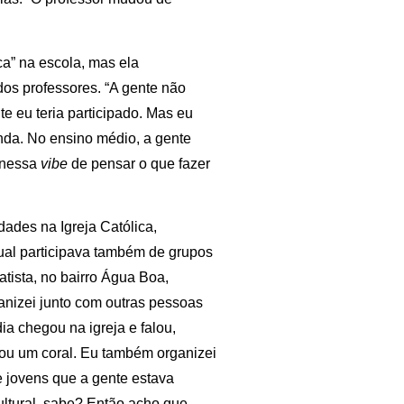
ca” na escola, mas ela
os professores. “A gente não
e eu teria participado. Mas eu
inda. No ensino médio, a gente
 nessa
vibe
de pensar o que fazer
dades na Igreja Católica,
ual participava também de grupos
tista, no bairro Água Boa,
ganizei junto com outras pessoas
ia chegou na igreja e falou,
rou um coral. Eu também organizei
e jovens que a gente estava
cultural, sabe? Então acho que