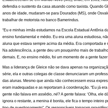
defendia o sustento da casa atuando como taxista. Quando G
anos de idade, mudaram-se para Dourados (MS), onde Osva
trabalhar de motorista no banco Bamerindus.
“Eu e minhas irmãs estudamos na Escola Estadual Antônia da S
ensino fundamental e médio. Eu era uma aluna estudiosa, nã
aluna que estava sempre acima da média. Era comportada e 
Na adolescência, a gente deu um pouquinho mais de trabalh
demais. E, no ensino médio, foi um momento de a gente fazer 
Mas a liderança de Gleice não se dava apenas na organização
série, ela e outras colegas de classe denunciaram um profes
das alunas. Mesmo que ainda não conhecessem essa express
eram inadequadas e as reportaram à coordenação. “Eu já era 
gente não falava em assédio,
né
? A gente falava: ‘Olha, ele d
ignora o restante, a menina é bonita, ele fica o tempo inteiro p
tipo de questionamento”. Os responsáveis tomaram providênc