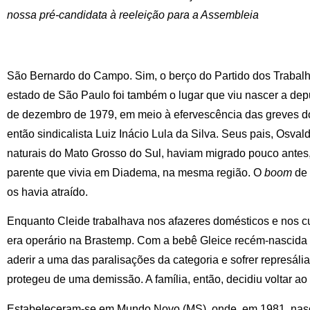
nossa pré-candidata à reeleição para a Assembleia
São Bernardo do Campo. Sim, o berço do Partido dos Trabal
estado de São Paulo foi também o lugar que viu nascer a de
de dezembro de 1979, em meio à efervescência das greves do
então sindicalista Luiz Inácio Lula da Silva. Seus pais, Osva
naturais do Mato Grosso do Sul, haviam migrado pouco antes
parente que vivia em Diadema, na mesma região. O
boom
de 
os havia atraído.
Enquanto Cleide trabalhava nos afazeres domésticos e nos c
era operário na Brastemp. Com a bebê Gleice recém-nascida 
aderir a uma das paralisações da categoria e sofrer represália
protegeu de uma demissão. A família, então, decidiu voltar ao
Estabeleceram-se em Mundo Novo (MS), onde, em 1981, nasce