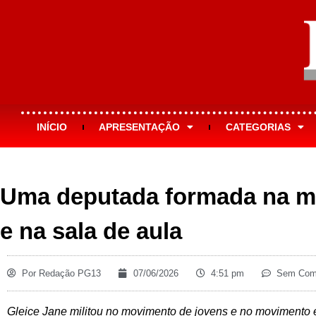
INÍCIO
APRESENTAÇÃO
CATEGORIAS
Uma deputada formada na mil
e na sala de aula
Por
Redação PG13
07/06/2026
4:51 pm
Sem Come
Gleice Jane militou no movimento de jovens e no movimento es