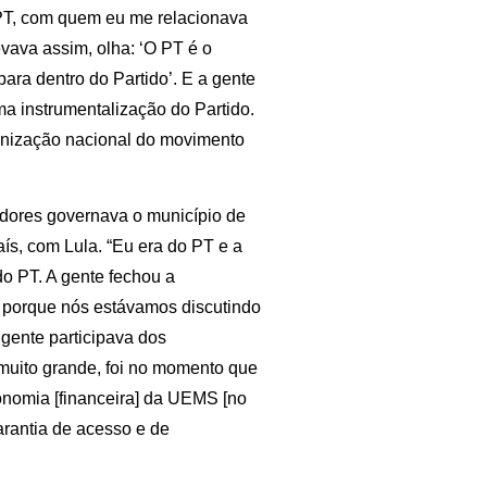
PT, com quem eu me relacionava
vava assim, olha: ‘O PT é o
para dentro do Partido’. E a gente
a instrumentalização do Partido.
ganização nacional do movimento
dores governava o município de
aís, com Lula. “Eu era do PT e a
do PT. A gente fechou a
, porque nós estávamos discutindo
 gente participava dos
muito grande, foi no momento que
tonomia [financeira] da UEMS [no
arantia de acesso e de