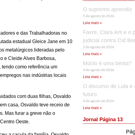
O supremo aprendiz
5 de agosto de 2026
Leia mais »
Favre, Clara Ant e o 
hadores e das Trabalhadoras no
judicial contra Cid B
putada estadual Gleice Jane em 10
5 de agosto de 2026
s metalúrgicos lideradas pelo
Leia mais »
ldo e Cleide Alves Barbosa,
Múcio é uma besta?
, tendo como referência um
4 de agosto de 2026
empregos nas indústrias locais
Leia mais »
O discurso de Lula e 
futuro
uidados com duas filhas, Osvaldo
4 de agosto de 2026
em casa, Osvaldo teve receio de
Leia mais »
s. Mas furar a greve não o
Jornal Página 13
 Centro Oeste.
Pág
u a caçula da família. Osvaldo