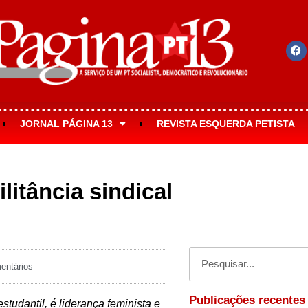
JORNAL PÁGINA 13
REVISTA ESQUERDA PETISTA
itância sindical
ntários
Publicações recentes
tudantil, é liderança feminista e