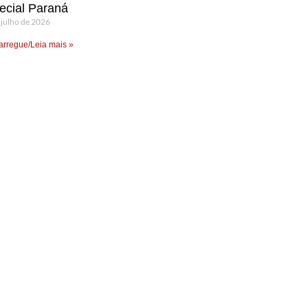
ecial Paraná
 julho de 2026
rregue/Leia mais »