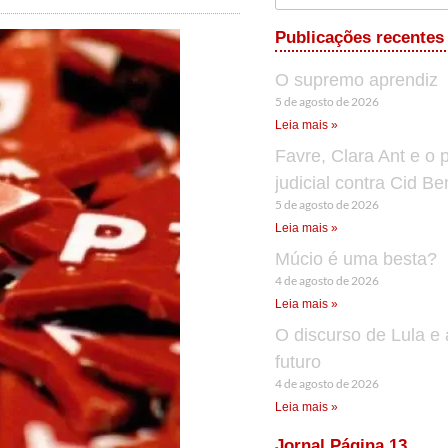
Publicações recentes
O supremo aprendiz
5 de agosto de 2026
Leia mais »
Favre, Clara Ant e o 
judicial contra Cid B
5 de agosto de 2026
Leia mais »
Múcio é uma besta?
4 de agosto de 2026
Leia mais »
O discurso de Lula e 
futuro
4 de agosto de 2026
Leia mais »
Jornal Página 13