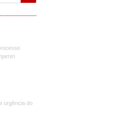
processo
enjamin
a urgência do