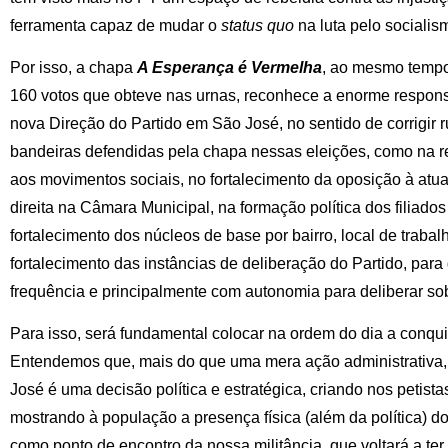
ferramenta capaz de mudar o
status quo
na luta pelo socialis
Por isso, a chapa
A Esperança é Vermelha
, ao mesmo temp
160 votos que obteve nas urnas, reconhece a enorme respons
nova Direção do Partido em São José, no sentido de corrigir 
bandeiras defendidas pela chapa nessas eleições, como na re
aos movimentos sociais, no fortalecimento da oposição à atu
direita na Câmara Municipal, na formação política dos filiados 
fortalecimento dos núcleos de base por bairro, local de trabal
fortalecimento das instâncias de deliberação do Partido, para
frequência e principalmente com autonomia para deliberar so
Para isso, será fundamental colocar na ordem do dia a conqui
Entendemos que, mais do que uma mera ação administrativa, 
José é uma decisão política e estratégica, criando nos petist
mostrando à população a presença física (além da política) do
como ponto de encontro da nossa militância, que voltará a ter 