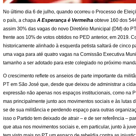
No último dia 6 de julho, quando ocorreu o Processo de Elei
o país, a chapa
A Esperança é Vermelha
obteve 160 dos 544
assim 30% das vagas do novo Diretório Municipal (DM) do P
frente aos 10% de votos obtidos no PED anterior, em 2019. Co
historicamente alinhado à esquerda petista saltará de cinco 
uma vaga para até quatro vagas na Comissão Executiva Muni
tamanho a ser adotado para este colegiado no próximo manda
O crescimento reflete os anseios de parte importante da mili
PT em São José que, desde que deixou de administrar a cid
expressão não apenas nos espaços institucionais, como na Pr
mas principalmente junto aos movimentos sociais e às lutas d
se de sua militância e perdendo espaço para outras organiza
isso o Partido tem deixado de atrair – e de ser referência – pa
que atua nos movimentos sociais e, em particular, junto à ju
tem visto mais no PT um espaço de rebeldia contra as injust