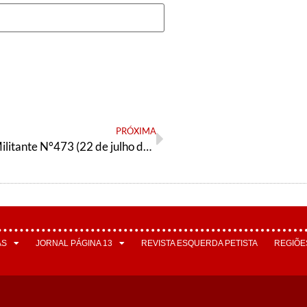
PRÓXIMA
Orientação Militante N°473 (22 de julho de 2025)
AS
JORNAL PÁGINA 13
REVISTA ESQUERDA PETISTA
REGIÕE