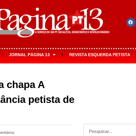
JORNAL PÁGINA 13
REVISTA ESQUERDA PETISTA
a chapa A
ância petista de
ntários