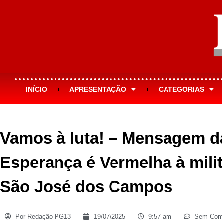
INÍCIO
APRESENTAÇÃO
CATEGORIAS
Vamos à luta! – Mensagem d
Esperança é Vermelha à milit
São José dos Campos
Por
Redação PG13
19/07/2025
9:57 am
Sem Come