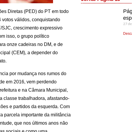
Pág
ções Diretas (PED) do PT em todo
esp
 votos válidos, conquistando
27 de
T/SJC, crescimento expressivo
Desca
m isso, o grupo político
para onze cadeiras no DM, e de
cipal (CEM), a depender do
to.
tância por mudança nos rumos do
ade em 2016, vem perdendo
efeitura e na Câmara Municipal,
a classe trabalhadora, afastando-
ções e partidos da esquerda. Com
ra parcela importante da militância
ventude, que nos últimos anos não
iças sociais e como uma