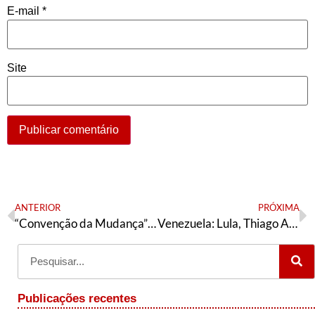
E-mail
*
Site
ANTERIOR
PRÓXIMA
“Convenção da Mudança” homologa candidatura de Natália Bonavides nesta sexta-feira (2)
Venezuela: Lula, Thiago Amparo e o que a imprensa não revela
Publicações recentes