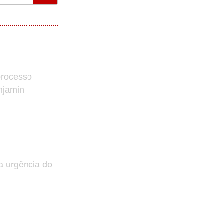
processo
enjamin
a urgência do