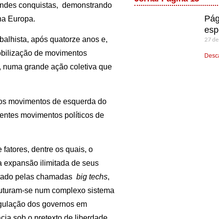
randes conquistas, demonstrando
Pág
na Europa.
esp
abalhista, após quatorze anos e,
27 de
obilização de movimentos
Desca
ros, numa grande ação coletiva que
 aos movimentos de esquerda do
entes movimentos políticos de
fatores, dentre os quais, o
a expansão ilimitada de seus
itado pelas chamadas
big techs
,
ruturam-se num complexo sistema
regulação dos governos em
cia sob o pretexto de liberdade