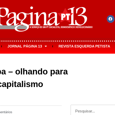
JORNAL PÁGINA 13
REVISTA ESQUERDA PETISTA
pa – olhando para
capitalismo
ntários