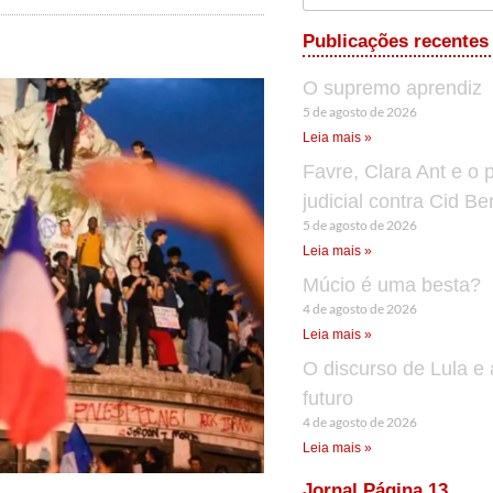
Publicações recentes
O supremo aprendiz
5 de agosto de 2026
Leia mais »
Favre, Clara Ant e o 
judicial contra Cid B
5 de agosto de 2026
Leia mais »
Múcio é uma besta?
4 de agosto de 2026
Leia mais »
O discurso de Lula e 
futuro
4 de agosto de 2026
Leia mais »
Jornal Página 13