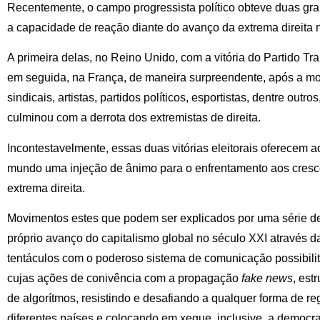
Recentemente, o campo progressista político obteve duas g
a capacidade de reação diante do avanço da extrema direita 
A primeira delas, no Reino Unido, com a vitória do Partido Tr
em seguida, na França, de maneira surpreendente, após a m
sindicais, artistas, partidos políticos, esportistas, dentre out
culminou com a derrota dos extremistas de direita.
Incontestavelmente, essas duas vitórias eleitorais oferecem
mundo uma injeção de ânimo para o enfrentamento aos cresc
extrema direita.
Movimentos estes que podem ser explicados por uma série de 
próprio avanço do capitalismo global no século XXI através d
tentáculos com o poderoso sistema de comunicação possibil
cujas ações de conivência com a propagação
fake news
, est
de algorítmos, resistindo e desafiando a qualquer forma de 
diferentes países e colocando em xeque, inclusive, a democra