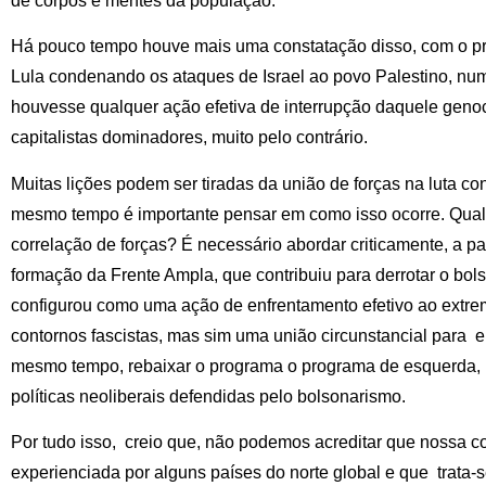
de corpos e mentes da população.
Há pouco tempo houve mais uma constatação disso, com o p
Lula condenando os ataques de Israel ao povo Palestino, nu
houvesse qualquer ação efetiva de interrupção daquele genoc
capitalistas dominadores, muito pelo contrário.
Muitas lições podem ser tiradas da união de forças na luta con
mesmo tempo é importante pensar em como isso ocorre. Qual
correlação de forças? É necessário abordar criticamente, a part
formação da Frente Ampla, que contribuiu para derrotar o bo
configurou como uma ação de enfrentamento efetivo ao extrem
contornos fascistas, mas sim uma união circunstancial para e
mesmo tempo, rebaixar o programa o programa de esquerda, 
políticas neoliberais defendidas pelo bolsonarismo.
Por tudo isso, creio que, não podemos acreditar que nossa c
experienciada por alguns países do norte global e que trata