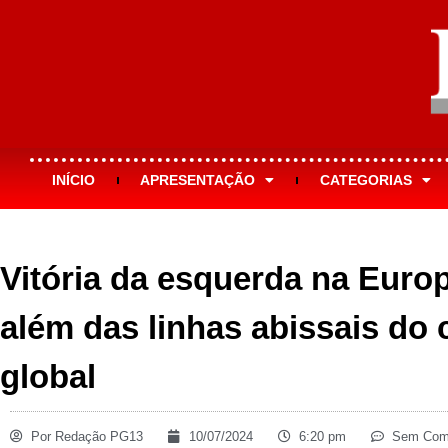
INÍCIO
APRESENTAÇÃO
CATEGORIAS
Vitória da esquerda na Euro
além das linhas abissais do 
global
Por
Redação PG13
10/07/2024
6:20 pm
Sem Come