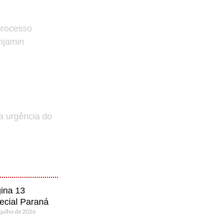
processo
enjamin
a urgência do
ina 13
ecial Paraná
 julho de 2026