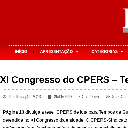
INÍCIO
APRESENTAÇÃO
CATEGORIAS
XI Congresso do CPERS – T
Por
Redação PG13
25/05/2023
7:20 pm
Sem Come
Página 13
divulga a tese “CPERS de luta para Tempos de Gu
defendida no XI Congresso da entidade. O CPERS-Sindicato 