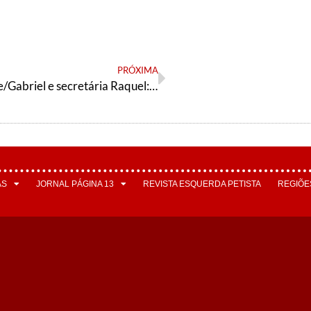
PRÓXIMA
Governo Leite/Gabriel e secretária Raquel: inimigos da educação pública
AS
JORNAL PÁGINA 13
REVISTA ESQUERDA PETISTA
REGIÕE