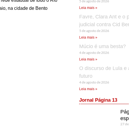
a rede estadual de todo o Rio
5 de agosto de 2026
aio, na cidade de Bento
Leia mais »
Favre, Clara Ant e o 
judicial contra Cid B
5 de agosto de 2026
Leia mais »
Múcio é uma besta?
4 de agosto de 2026
Leia mais »
O discurso de Lula e 
futuro
4 de agosto de 2026
Leia mais »
Jornal Página 13
Pág
esp
27 de