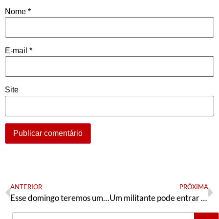
Nome
*
E-mail
*
Site
ANTERIOR
PRÓXIMA
Esse domingo teremos um dos PEDs mais importantes da nossa história
Um militante pode entrar na justiça contra o Partido?