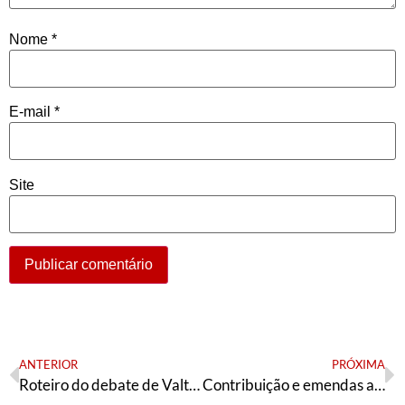
Nome
*
E-mail
*
Site
ANTERIOR
PRÓXIMA
Roteiro do debate de Valter Pomar sobre crise sistêmica do capitalismo e alternativa sistêmica socialista
Contribuição e emendas ao “Plano de Transformação do Brasil” em debate no PT