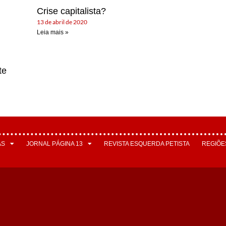
Crise capitalista?
13 de abril de 2020
Leia mais »
te
AS
JORNAL PÁGINA 13
REVISTA ESQUERDA PETISTA
REGIÕE