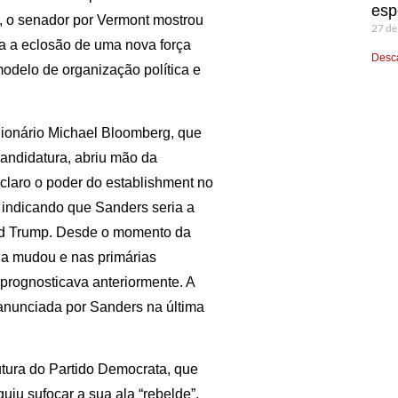
esp
s, o senador por Vermont mostrou
27 de
a a eclosão de uma nova força
Desca
odelo de organização política e
ilionário Michael Bloomberg, que
candidatura, abriu mão da
laro o poder do establishment no
indicando que Sanders seria a
ald Trump. Desde o momento da
ha mudou e nas primárias
rognosticava anteriormente. A
anunciada por Sanders na última
utura do Partido Democrata, que
iu sufocar a sua ala “rebelde”.