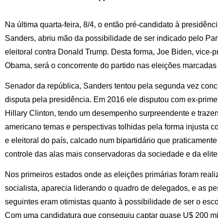
Na última quarta-feira, 8/4, o então pré-candidato à presidên
Sanders, abriu mão da possibilidade de ser indicado pelo Pa
eleitoral contra Donald Trump. Desta forma, Joe Biden, vice-
Obama, será o concorrente do partido nas eleições marcadas
Senador da república, Sanders tentou pela segunda vez conc
disputa pela presidência. Em 2016 ele disputou com ex-prime
Hillary Clinton, tendo um desempenho surpreendente e trazen
americano temas e perspectivas tolhidas pela forma injusta c
e eleitoral do país, calcado num bipartidário que praticament
controle das alas mais conservadoras da sociedade e da elit
Nos primeiros estados onde as eleições primárias foram realiz
socialista, aparecia liderando o quadro de delegados, e as p
seguintes eram otimistas quanto à possibilidade de ser o esc
Com uma candidatura que conseguiu captar quase U$ 200 mi