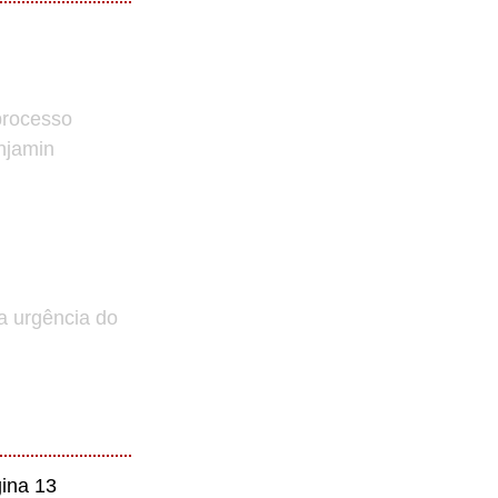
processo
enjamin
a urgência do
ina 13