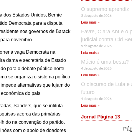
O supremo aprendiz
cia dos Estados Unidos, Bernie
5 de agosto de 2026
Leia mais »
rtido Democrata para a disputa
Favre, Clara Ant e o 
presidente nos governos de Barack
judicial contra Cid B
 para novembro.
5 de agosto de 2026
orrer à vaga Democrata na
Leia mais »
ira dama e secretária de Estado
Múcio é uma besta?
4 de agosto de 2026
do para o debate público norte
Leia mais »
omo se organiza o sistema político
O discurso de Lula e 
e impede alternativas que fujam do
futuro
e econômica do país.
4 de agosto de 2026
adas, Sanders, que se intitula
Leia mais »
esquisas acerca das primárias
Jornal Página 13
olhido na convenção do partido.
Pág
lhões com o apoio de doadores