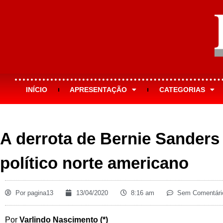
INÍCIO
APRESENTAÇÃO
CATEGORIAS
A derrota de Bernie Sanders
político norte americano
Por
pagina13
13/04/2020
8:16 am
Sem Comentári
Por
Varlindo Nascimento (*)