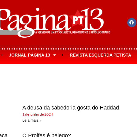
JORNAL PÁGINA 13
REVISTA ESQUERDA PETISTA
A deusa da sabedoria gosta do Haddad
1 de junho de 2024
Leia mais »
aça
O Proifes é pelego?