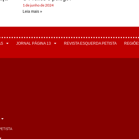
1 de junho de 2024
Leia mais »
AS
JORNAL PÁGINA 13
REVISTA ESQUERDA PETISTA
REGIÕE
PETISTA