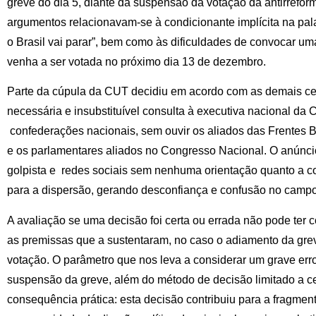
greve do dia 5, diante da suspensão da votação da antirrefor
argumentos relacionavam-se à condicionante implícita na pala
o Brasil vai parar”, bem como às dificuldades de convocar um
venha a ser votada no próximo dia 13 de dezembro.
Parte da cúpula da CUT decidiu em acordo com as demais cen
necessária e insubstituível consulta à executiva nacional da
confederações nacionais, sem ouvir os aliados das Frentes 
e os parlamentares aliados no Congresso Nacional. O anúnci
golpista e redes sociais sem nenhuma orientação quanto a co
para a dispersão, gerando desconfiança e confusão no campo
A avaliação se uma decisão foi certa ou errada não pode ter
as premissas que a sustentaram, no caso o adiamento da gre
votação. O parâmetro que nos leva a considerar um grave er
suspensão da greve, além do método de decisão limitado a ce
consequência prática: esta decisão contribuiu para a fragmen