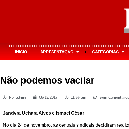
INÍCIO
APRESENTAÇÃO
CATEGORIAS
Não podemos vacilar
Por
admin
09/12/2017
11:56 am
Sem Comentário
Jandyra Uehara Alves e Ismael César
No dia 24 de novembro, as centrais sindicais decidiram realiz