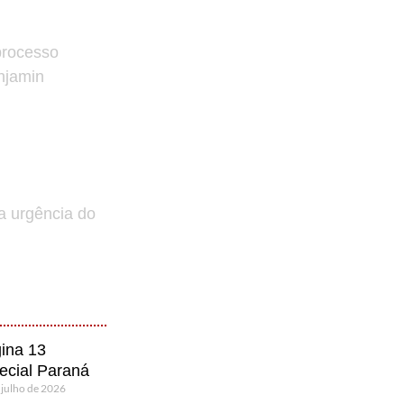
processo
enjamin
a urgência do
ina 13
ecial Paraná
 julho de 2026