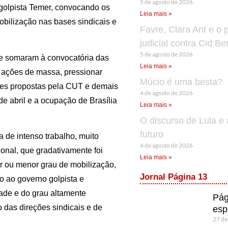
5 de agosto de 2026
 golpista Temer, convocando os
Leia mais »
obilização nas bases sindicais e
Favre, Clara Ant e o 
judicial contra Cid B
5 de agosto de 2026
e somaram à convocatória das
Leia mais »
r ações de massa, pressionar
Múcio é uma besta?
ões propostas pela CUT e demais
4 de agosto de 2026
de abril e a ocupação de Brasília
Leia mais »
O discurso de Lula e 
futuro
de intenso trabalho, muito
4 de agosto de 2026
ional, que gradativamente foi
Leia mais »
r ou menor grau de mobilização,
Jornal Página 13
o ao governo golpista e
dade e do grau altamente
Pág
 das direções sindicais e de
esp
27 de