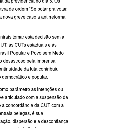
ma da previdência no dia 6. Os
vra de ordem “Se botar prá votar,
a nova greve caso a antirreforma
trais tomar esta decisão sem a
 CUT, às CUTs estaduais e às
Brasil Popular e Povo sem Medo
o desastroso pela imprensa
ntinuidade da luta contribuiu
 democrático e popular.
 como parâmetro as intenções ou
ve articulado com a suspensão da
ro a concordância da CUT com a
ntrais pelegas, é sua
tação, dispersão e a desconfiança