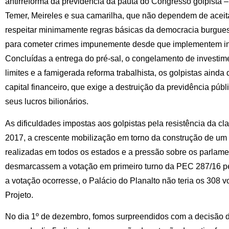
antirreforma da previdência da pauta do Congresso golpista 
Temer, Meireles e sua camarilha, que não dependem de acei
respeitar minimamente regras básicas da democracia burgues
para cometer crimes impunemente desde que implementem inte
Concluídas a entrega do pré-sal, o congelamento de investime
limites e a famigerada reforma trabalhista, os golpistas aind
capital financeiro, que exige a destruição da previdência pú
seus lucros bilionários.
As dificuldades impostas aos golpistas pela resistência da cl
2017, a crescente mobilização em torno da construção de um
realizadas em todos os estados e a pressão sobre os parlame
desmarcassem a votação em primeiro turno da PEC 287/16 
a votação ocorresse, o Palácio do Planalto não teria os 308 v
Projeto.
No dia 1º de dezembro, fomos surpreendidos com a decisão 