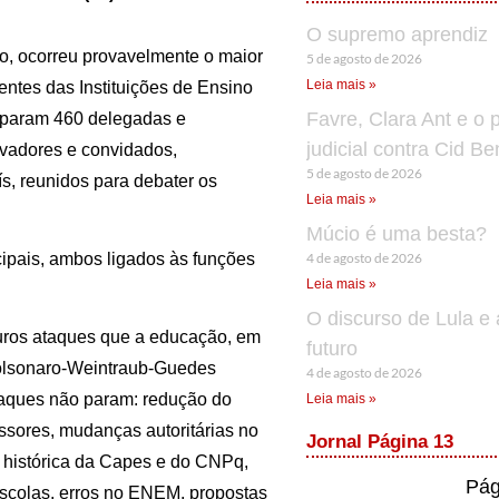
O supremo aprendiz
lo, ocorreu provavelmente o maior
5 de agosto de 2026
Leia mais »
ntes das Instituições de Ensino
Favre, Clara Ant e o 
ciparam 460 delegadas e
judicial contra Cid B
rvadores e convidados,
5 de agosto de 2026
ís, reunidos para debater os
Leia mais »
Múcio é uma besta?
4 de agosto de 2026
cipais, ambos ligados às funções
Leia mais »
O discurso de Lula e 
 duros ataques que a educação, em
futuro
 Bolsonaro-Weintraub-Guedes
4 de agosto de 2026
taques não param: redução do
Leia mais »
ssores, mudanças autoritárias no
Jornal Página 13
a histórica da Capes e do CNPq,
Pág
escolas, erros no ENEM, propostas