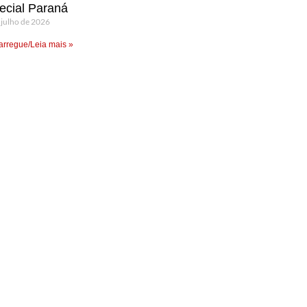
ecial Paraná
 julho de 2026
rregue/Leia mais »