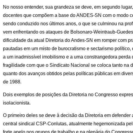
No nosso entender, sua grandeza se deve, em segundo lugar,
docentes que compõem a base do ANDES-SN com o modo co
sendo conduzido nos últimos anos, o que se culminou na pro
vem enfrentando os ataques de Bolsonaro-Weintraub-Guedes. A 
dificuldade da atual Diretoria do Andes-SN em romper com prát
pautadas em um misto de burocratismo e sectarismo polític
a um inadmissível imobilismo e a uma constrangedora perda d
fragilidade com que o Sindicato Nacional se coloca tanto na
quanto dos avanços obtidos pelas políticas públicas em diver
de 1988.
Dois exemplos de posições da Diretoria no Congresso expre
isolacionista.
O primeiro deles se deve à decisão da Diretoria em defend
central sindical CSP-Conlutas, atualmente hegemonizada pe
forte apelo nos grupos de trabalho e na plenária do Congres