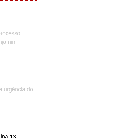
processo
enjamin
a urgência do
ina 13