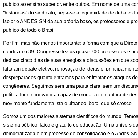
público ao ensino superior, entre outros. Em nome de uma c
“históricas” do sindicato, nega-se a legitimidade de debates f
isolar o ANDES-SN da sua própria base, os professores e pro
público de todo o Brasil.
Por fim, mas não menos importante: a forma com que a Diret
conduziu o 39˚ Congresso fez os quase 700 professores e pr
dedicar cinco dias de suas energias a discussões em que so
faltaram debate efetivo, renovação de ideias e, principalmente
despreparados quanto entramos para enfrentar os ataques do
congêneres. Seguimos sem uma pauta clara, sem um discurso
política forte e inovadora capaz de mudar a conjuntura de de
movimento fundamentalista e ultraneoliberal que só cresce.
Somos um dos maiores sistemas científicos do mundo. Temos
sistema público, laico e gratuito de educação. Uma universidad
democratizada e em processo de consolidação e o Andes-SN pr