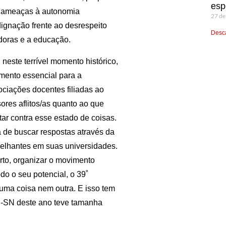
esp
es ameaças à autonomia
27 de
dignação frente ao desrespeito
Desca
doras e a educação.
 neste terrível momento histórico,
umento essencial para a
ciações docentes filiadas ao
ores aflitos/as quanto ao que
ar contra esse estado de coisas.
 de buscar respostas através da
elhantes em suas universidades.
rto, organizar o movimento
do o seu potencial, o 39˚
uma coisa nem outra. E isso tem
-SN deste ano teve tamanha