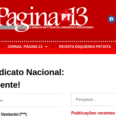
JORNAL PÁGINA 13
REVISTA ESQUERDA PETISTA
icato Nacional:
ente!
os
Publicações recentes
enturini (***)