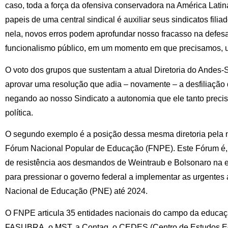
caso, toda a força da ofensiva conservadora na América Lat
papeis de uma central sindical é auxiliar seus sindicatos filiad
nela, novos erros podem aprofundar nosso fracasso na defes
funcionalismo público, em um momento em que precisamos, u
O voto dos grupos que sustentam a atual Diretoria do Andes
aprovar uma resolução que adia – novamente – a desfiliaç
negando ao nosso Sindicato a autonomia que ele tanto precis
política.
O segundo exemplo é a posição dessa mesma diretoria pela 
Fórum Nacional Popular de Educação (FNPE). Este Fórum é, 
de resistência aos desmandos de Weintraub e Bolsonaro na 
para pressionar o governo federal a implementar as urgentes
Nacional de Educação (PNE) até 2024.
O FNPE articula 35 entidades nacionais do campo da educaç
FASUBRA, o MST, a Contag, o CEDES (Centro de Estudos E