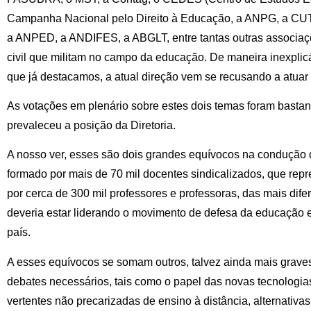
Campanha Nacional pelo Direito à Educação, a ANPG, a CUT,
a ANPED, a ANDIFES, a ABGLT, entre tantas outras associaç
civil que militam no campo da educação. De maneira inexplicá
que já destacamos, a atual direção vem se recusando a atua
As votações em plenário sobre estes dois temas foram bastant
prevaleceu a posição da Diretoria.
A nosso ver, esses são dois grandes equívocos na condução 
formado por mais de 70 mil docentes sindicalizados, que repr
por cerca de 300 mil professores e professoras, das mais dife
deveria estar liderando o movimento de defesa da educação e
país.
A esses equívocos se somam outros, talvez ainda mais graves
debates necessários, tais como o papel das novas tecnologia
vertentes não precarizadas de ensino à distância, alternativ