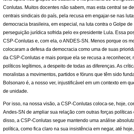
Conlutas. Muitos docentes não sabem, mas esta central se des
centrais sindicais do país, pela recusa em engajar-se nas lut
democracia brasileira, em especial, na luta contra o Golpe d
perseguição jurídica sofrida pelo ex-presidente Lula. Essa po
CSP-Conlutas e, com ela, o ANDES-SN. Menos porque os mov
colocaram a defesa da democracia como uma de suas priorida
da CSP-Conlutas e mais porque ela se recusa a reconhecer, 
políticos legítimos, a despeito de todas as diferenças. As críti
moralistas a movimentos, partidos e fóruns que têm sido fund
Bolsonaro é, a nosso ver, injustificável em um contexto em q
de unidade.
Por isso, na nossa visão, a CSP-Conlutas coloca-se, hoje, co
Andes-SN de ampliar sua relação com outras forças políticas
disso, a CSP-Conlutas segue mantendo uma análise absolut
política, como fica claro na sua insistência em negar, até hoj