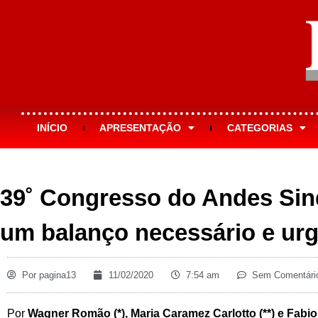
INÍCIO
APRESENTAÇÃO
CATEGORIAS
39˚ Congresso do Andes Sind
um balanço necessário e urg
Por
pagina13
11/02/2020
7:54 am
Sem Comentári
Por
Wagner Romão (*), Maria Caramez Carlotto (**) e Fabio V