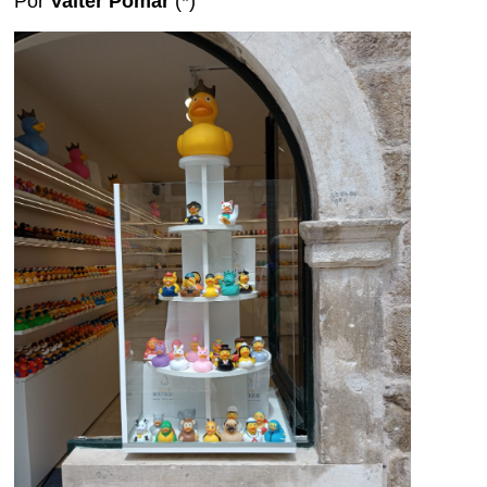
Por
Valter Pomar
(*)