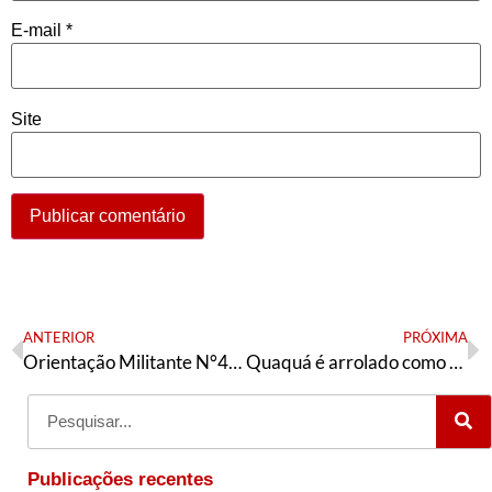
E-mail
*
Site
ANTERIOR
PRÓXIMA
Orientação Militante N°426 (30 de junho de 2024)
Quaquá é arrolado como testemunha de defesa de réus de assassinato de Mariele e afastamento da vice-presidência do PT pode ser pautado no DN
Publicações recentes