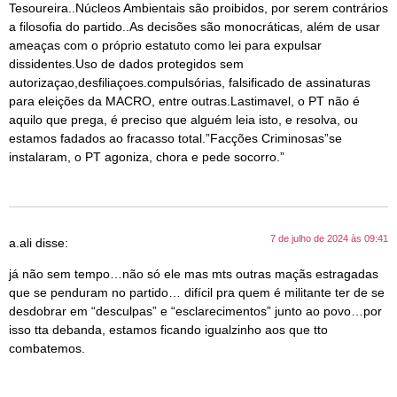
Tesoureira..Núcleos Ambientais são proibidos, por serem contrários
a filosofia do partido..As decisões são monocráticas, além de usar
ameaças com o próprio estatuto como lei para expulsar
dissidentes.Uso de dados protegidos sem
autorizaçao,desfiliaçoes.compulsórias, falsificado de assinaturas
para eleições da MACRO, entre outras.Lastimavel, o PT não é
aquilo que prega, é preciso que alguém leia isto, e resolva, ou
estamos fadados ao fracasso total.”Facções Criminosas”se
instalaram, o PT agoniza, chora e pede socorro.”
7 de julho de 2024 às 09:41
a.ali
disse:
já não sem tempo…não só ele mas mts outras maçãs estragadas
que se penduram no partido… difícil pra quem é militante ter de se
desdobrar em “desculpas” e “esclarecimentos” junto ao povo…por
isso tta debanda, estamos ficando igualzinho aos que tto
combatemos.