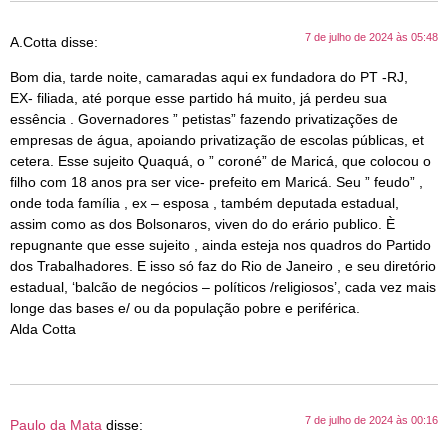
7 de julho de 2024 às 05:48
A.Cotta
disse:
Bom dia, tarde noite, camaradas aqui ex fundadora do PT -RJ,
EX- filiada, até porque esse partido há muito, já perdeu sua
essência . Governadores ” petistas” fazendo privatizações de
empresas de água, apoiando privatização de escolas públicas, et
cetera. Esse sujeito Quaquá, o ” coroné” de Maricá, que colocou o
filho com 18 anos pra ser vice- prefeito em Maricá. Seu ” feudo” ,
onde toda família , ex – esposa , também deputada estadual,
assim como as dos Bolsonaros, viven do do erário publico. È
repugnante que esse sujeito , ainda esteja nos quadros do Partido
dos Trabalhadores. E isso só faz do Rio de Janeiro , e seu diretório
estadual, ‘balcão de negócios – políticos /religiosos’, cada vez mais
longe das bases e/ ou da população pobre e periférica.
Alda Cotta
7 de julho de 2024 às 00:16
Paulo da Mata
disse: