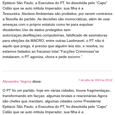
Epitácio São Paulo, a Executiva do PT, foi dissolvida pelo “Capo”
Cidão que se auto intitula Imperador, sua filha é a
Tesoureira..Núcleos Ambientais são proibidos, por serem contrários
a filosofia do partido..As decisões são monocráticas, além de usar
ameaças com o próprio estatuto como lei para expulsar
dissidentes.Uso de dados protegidos sem
autorizaçao,desfiliaçoes.compulsórias, falsificado de assinaturas
para eleições da MACRO, entre outras.Lastimavel, o PT não é
aquilo que prega, é preciso que alguém leia isto, e resolva, ou
estamos fadados ao fracasso total.”Facções Criminosas”se
instalaram, o PT agoniza, chora e pede socorro.”
7 de julho de 2024 às 09:42
Alexandro Yegros
disse:
O PT foi um partido, hoje em várias cidades, houve fragmentaçao,
transformando em facçao, algumas brutais e reacionárias.Agora
são chefes que mandam, algumas cidades como Presidente
Epitácio São Paulo, a Executiva do PT, foi dissolvida pelo “Capo”
Cidão que se auto intitula Imperador, sua filha é a