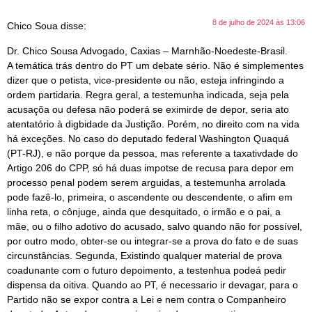
8 de julho de 2024 às 13:06
Chico Soua
disse:
Dr. Chico Sousa Advogado, Caxias – Marnhão-Noedeste-Brasil.
A temática trás dentro do PT um debate sério. Não é simplementes
dizer que o petista, vice-presidente ou não, esteja infringindo a
ordem partidaria. Regra geral, a testemunha indicada, seja pela
acusaçõa ou defesa não poderá se eximirde de depor, seria ato
atentatório à digbidade da Justição. Porém, no direito com na vida
há exceções. No caso do deputado federal Washington Quaquá
(PT-RJ), e não porque da pessoa, mas referente a taxativdade do
Artigo 206 do CPP, só há duas impotse de recusa para depor em
processo penal podem serem arguidas, a testemunha arrolada
pode fazê-lo, primeira, o ascendente ou descendente, o afim em
linha reta, o cônjuge, ainda que desquitado, o irmão e o pai, a
mãe, ou o filho adotivo do acusado, salvo quando não for possível,
por outro modo, obter-se ou integrar-se a prova do fato e de suas
circunstâncias. Segunda, Existindo qualquer material de prova
coadunante com o futuro depoimento, a testenhua podeá pedir
dispensa da oitiva. Quando ao PT, é necessario ir devagar, para o
Partido não se expor contra a Lei e nem contra o Companheiro