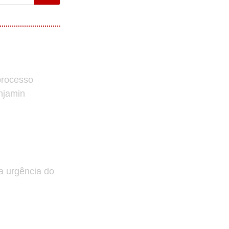
processo
enjamin
a urgência do