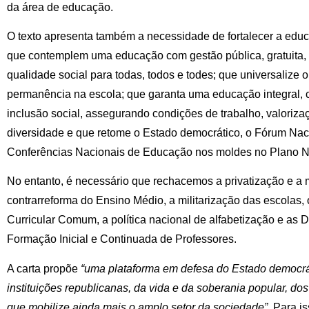
da área de educação.
O texto apresenta também a necessidade de fortalecer a edu
que contemplem uma educação com gestão pública, gratuita, i
qualidade social para todas, todos e todes; que universalize o
permanência na escola; que garanta uma educação integral, 
inclusão social, assegurando condições de trabalho, valorizaç
diversidade e que retome o Estado democrático, o Fórum Na
Conferências Nacionais de Educação nos moldes no Plano N
No entanto, é necessário que rechacemos a privatização e a 
contrarreforma do Ensino Médio, a militarização das escolas
Curricular Comum, a política nacional de alfabetização e as D
Formação Inicial e Continuada de Professores.
A carta propõe
“uma plataforma em defesa do Estado democrát
instituições republicanas, da vida e da soberania popular, dos
que mobilize ainda mais o amplo setor da sociedade”
. Para i