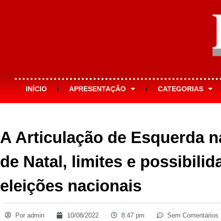
INÍCIO
APRESENTAÇÃO
CATEGORIAS
A Articulação de Esquerda n
de Natal, limites e possibilid
eleições nacionais
Por
admin
10/08/2022
8:47 pm
Sem Comentários