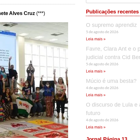
Publicações recentes
nete Alves Cruz
(***)
O supremo aprendiz
5 de agosto de 2026
Leia mais »
Favre, Clara Ant e o 
judicial contra Cid B
5 de agosto de 2026
Leia mais »
Múcio é uma besta?
4 de agosto de 2026
Leia mais »
O discurso de Lula e 
futuro
4 de agosto de 2026
Leia mais »
Jornal Página 13