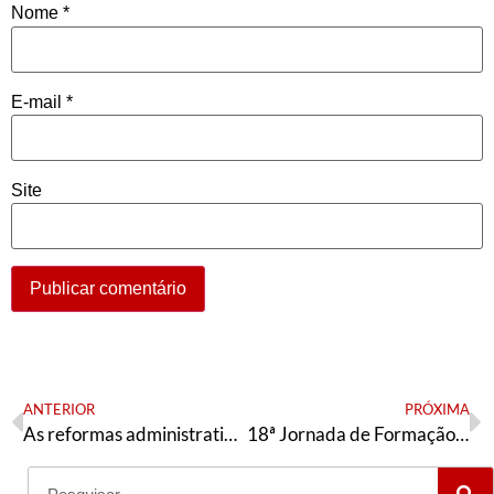
Nome
*
E-mail
*
Site
ANTERIOR
PRÓXIMA
As reformas administrativas e os limites do governismo na Bahia
18ª Jornada de Formação Política: confira as novas modalidades de inscrição!