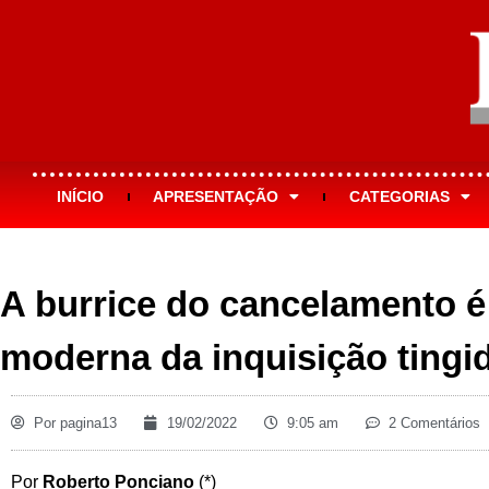
INÍCIO
APRESENTAÇÃO
CATEGORIAS
A burrice do cancelamento é
moderna da inquisição tingi
Por
pagina13
19/02/2022
9:05 am
2 Comentários
Por
Roberto Ponciano
(*)