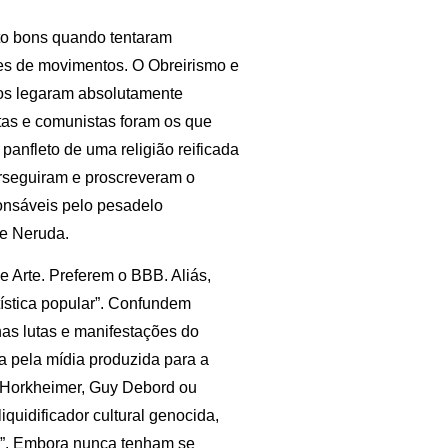
to bons quando tentaram
res de movimentos. O Obreirismo e
nos legaram absolutamente
stas e comunistas foram os que
anfleto de uma religião reificada
rseguiram e proscreveram o
onsáveis pelo pesadelo
 e Neruda.
 Arte. Preferem o BBB. Aliás,
ística popular”. Confundem
nas lutas e manifestações do
a pela mídia produzida para a
, Horkheimer, Guy Debord ou
quidificador cultural genocida,
r”. Embora nunca tenham se