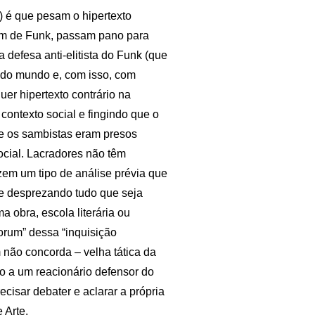
s) é que pesam o hipertexto
am de Funk, passam pano para
 defesa anti-elitista do Funk (que
 do mundo e, com isso, com
uer hipertexto contrário na
contexto social e fingindo que o
ue os sambistas eram presos
ocial. Lacradores não têm
zem um tipo de análise prévia que
e desprezando tudo que seja
 obra, escola literária ou
orum” dessa “inquisição
m não concorda – velha tática da
io a um reacionário defensor do
cisar debater e aclarar a própria
 Arte.