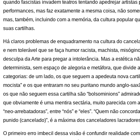
quando fascistas invadem teatros tentando apedrejar artista
performances, mas faz exatamente a mesma coisa, não soment
mas, também, incluindo com a memória, da cultura popular q
suas cartilhas.
Há claros problemas de enquadramento na cultura do cancela
e nem tolerável que se faça humor racista, machista, misógino
desculpa da Arte para pregar a intolerância. Mas a estética nã
determinista, sem espaço de alegoria e metáfora, que divide 
categorias: de um lado, os que seguem a apedeuta nova car
mocista” e os que entraram no seu puritano mundo anglo-saxã
os que não seguem essa cartilha são “bolsominions” admirado
que obviamente é uma mentira sectária, muito parecida com a 
“neo-arrebatadoras”, entre “nós” e “eles”. “Quem não concord
punido (cancelado)”, é a máxima dos canceladores lacradores
O primeiro erro imbecil dessa visão é confundir realidade com