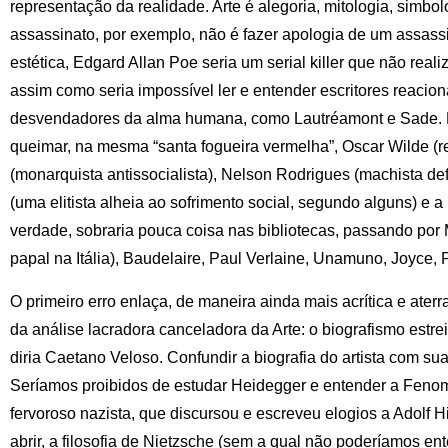
representação da realidade. Arte é alegoria, mitologia, simbo
assassinato, por exemplo, não é fazer apologia de um assass
estética, Edgard Allan Poe seria um serial killer que não real
assim como seria impossível ler e entender escritores reacio
desvendadores da alma humana, como Lautréamont e Sade. 
queimar, na mesma “santa fogueira vermelha”, Oscar Wilde (r
(monarquista antissocialista), Nelson Rodrigues (machista def
(uma elitista alheia ao sofrimento social, segundo alguns) e a 
verdade, sobraria pouca coisa nas bibliotecas, passando por M
papal na Itália), Baudelaire, Paul Verlaine, Unamuno, Joyce, Pro
O primeiro erro enlaça, de maneira ainda mais acrítica e ater
da análise lacradora canceladora da Arte: o biografismo estre
diria Caetano Veloso. Confundir a biografia do artista com sua
Seríamos proibidos de estudar Heidegger e entender a Feno
fervoroso nazista, que discursou e escreveu elogios a Adolf Hi
abrir, a filosofia de Nietzsche (sem a qual não poderíamos 