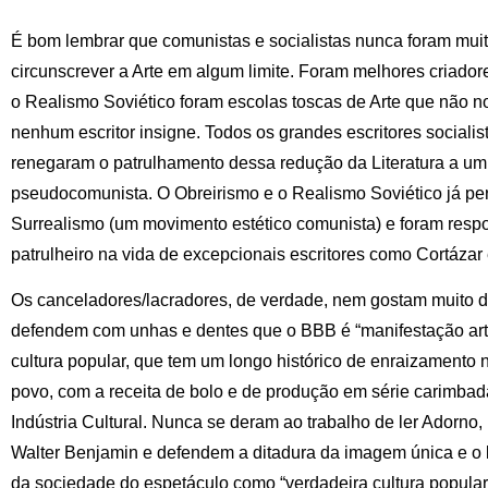
É bom lembrar que comunistas e socialistas nunca foram mui
circunscrever a Arte em algum limite. Foram melhores criado
o Realismo Soviético foram escolas toscas de Arte que não 
nenhum escritor insigne. Todos os grandes escritores sociali
renegaram o patrulhamento dessa redução da Literatura a um p
pseudocomunista. O Obreirismo e o Realismo Soviético já pe
Surrealismo (um movimento estético comunista) e foram resp
patrulheiro na vida de excepcionais escritores como Cortázar
Os canceladores/lacradores, de verdade, nem gostam muito de
defendem com unhas e dentes que o BBB é “manifestação art
cultura popular, que tem um longo histórico de enraizamento 
povo, com a receita de bolo e de produção em série carimbad
Indústria Cultural. Nunca se deram ao trabalho de ler Adorno
Walter Benjamin e defendem a ditadura da imagem única e o li
da sociedade do espetáculo como “verdadeira cultura popula