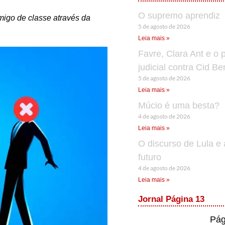
O supremo aprendiz
migo de classe através da
5 de agosto de 2026
Leia mais »
Favre, Clara Ant e o 
judicial contra Cid B
5 de agosto de 2026
Leia mais »
Múcio é uma besta?
4 de agosto de 2026
Leia mais »
O discurso de Lula e 
futuro
4 de agosto de 2026
Leia mais »
Jornal Página 13
Pág