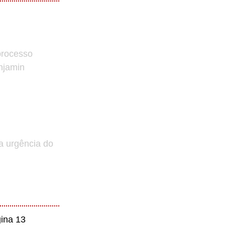
processo
enjamin
a urgência do
ina 13