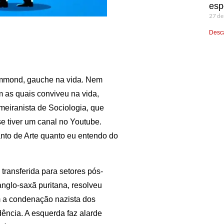
esp
27 de
Desca
ummond, gauche na vida. Nem
 as quais conviveu na vida,
meiranista de Sociologia, que
e se tiver um canal no Youtube.
nto de Arte quanto eu entendo do
i transferida para setores pós-
nglo-saxã puritana, resolveu
 a condenação nazista dos
ência. A esquerda faz alarde