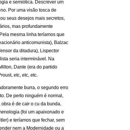
logia e semiótica. Descrever um
ino. Por uma visão tosca de
izou seus desejos mais secretos,
nários, mas profundamente
Pela mesma linha teríamos que
eacionário anticomunista), Balzac
ensor da ditadura), Lispector
lista seria interminável. Na
ilton, Dante (era do partido
ust, etc, etc, etc.
radoramente burra, o segundo erro
ito. De perto ninguém é normal,
 obra é de cair o cu da bunda.
menologia (foi um apaixonado e
tler) e teríamos que fechar, sem
entender nem a Modernidade ou a