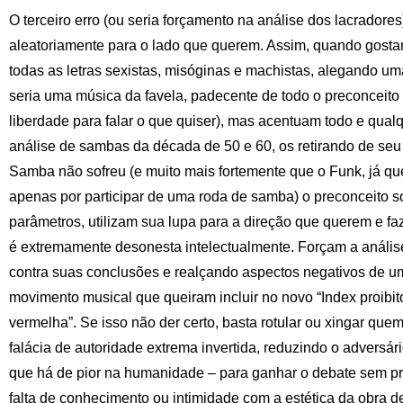
O terceiro erro (ou seria forçamento na análise dos lacradore
aleatoriamente para o lado que querem. Assim, quando gost
todas as letras sexistas, misóginas e machistas, alegando uma
seria uma música da favela, padecente de todo o preconceito
liberdade para falar o que quiser), mas acentuam todo e qualq
análise de sambas da década de 50 e 60, os retirando de seu 
Samba não sofreu (e muito mais fortemente que o Funk, já q
apenas por participar de uma roda de samba) o preconceito s
parâmetros, utilizam sua lupa para a direção que querem e fa
é extremamente desonesta intelectualmente. Forçam a anális
contra suas conclusões e realçando aspectos negativos de uma
movimento musical que queiram incluir no novo “Index proibit
vermelha”. Se isso não der certo, basta rotular ou xingar que
falácia de autoridade extrema invertida, reduzindo o adversár
que há de pior na humanidade – para ganhar o debate sem pre
falta de conhecimento ou intimidade com a estética da obra de