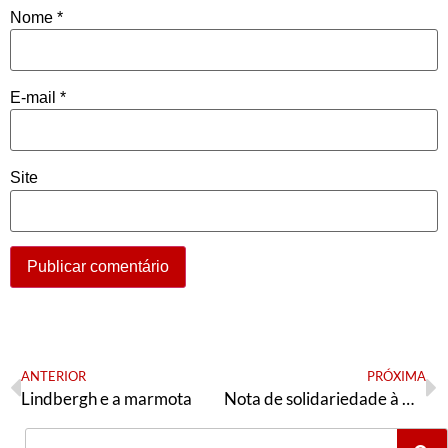
Nome
*
E-mail
*
Site
ANTERIOR
PRÓXIMA
Lindbergh e a marmota
Nota de solidariedade à Maira Pinheiro