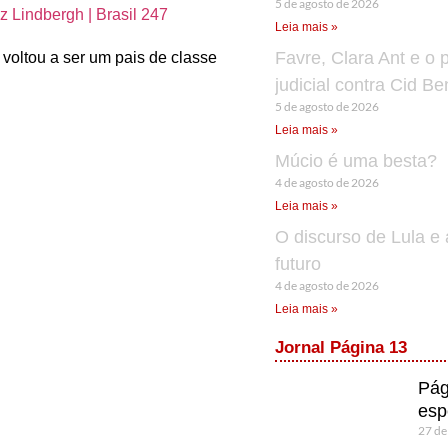
5 de agosto de 2026
 Lindbergh | Brasil 247
Leia mais »
Favre, Clara Ant e o 
voltou a ser um pais de classe
judicial contra Cid B
5 de agosto de 2026
Leia mais »
Múcio é uma besta?
4 de agosto de 2026
Leia mais »
O discurso de Lula e 
futuro
4 de agosto de 2026
Leia mais »
Jornal Página 13
Pág
esp
27 de