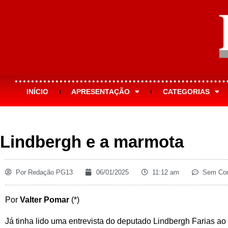
INÍCIO
APRESENTAÇÃO
CATEGORIAS
Lindbergh e a marmota
Por
Redação PG13
06/01/2025
11:12 am
Sem Com
Por
Valter Pomar
(*)
Já tinha lido uma entrevista do deputado Lindbergh Farias ao 