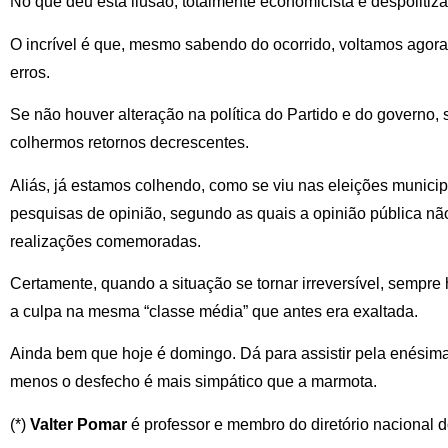
No que deu esta ilusão, totalmente economicista e despolitiz
O incrível é que, mesmo sabendo do ocorrido, voltamos agora a
erros.
Se não houver alteração na política do Partido e do governo,
colhermos retornos decrescentes.
Aliás, já estamos colhendo, como se viu nas eleições munici
pesquisas de opinião, segundo as quais a opinião pública n
realizações comemoradas.
Certamente, quando a situação se tornar irreversível, sempre
a culpa na mesma “classe média” que antes era exaltada.
Ainda bem que hoje é domingo. Dá para assistir pela enésim
menos o desfecho é mais simpático que a marmota.
(*)
Valter Pomar
é professor e membro do diretório nacional 