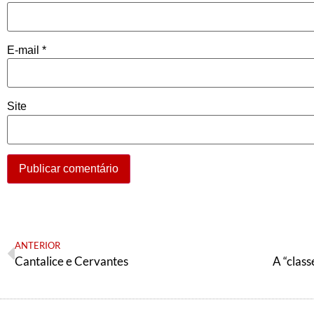
E-mail
*
Site
ANTERIOR
Cantalice e Cervantes
A “clas