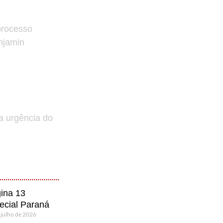
processo
enjamin
a urgência do
ina 13
ecial Paraná
 julho de 2026