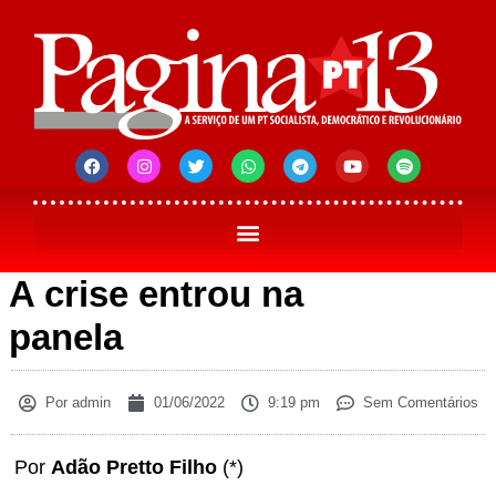
A crise entrou na
panela
Por
admin
01/06/2022
9:19 pm
Sem Comentários
Por
Adão Pretto Filho
(*)