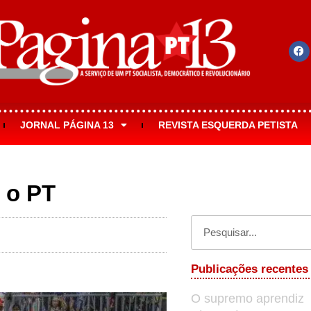
JORNAL PÁGINA 13
REVISTA ESQUERDA PETISTA
 o PT
Publicações recentes
O supremo aprendiz