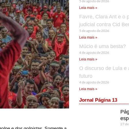
5 de agosto de 2026
Leia mais »
Favre, Clara Ant e o 
judicial contra Cid B
5 de agosto de 2026
Leia mais »
Múcio é uma besta?
4 de agosto de 2026
Leia mais »
O discurso de Lula e 
futuro
4 de agosto de 2026
Leia mais »
Jornal Página 13
Pág
esp
27 de
 golpe e dos golpistas. Somente a