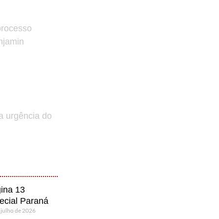
processo
enjamin
a urgência do
ina 13
ecial Paraná
 julho de 2026