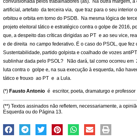
convulsionada pelos trabalhadores (as). Na outra margem, a
artificial, artefato da terceira via, que traz para o seu inter
orbitou e orbita em torno do PSDB. Na mesma lógica de terce
projeto eleitoral tático e estratégico contra o golpe de 2016,
que, a despeito das críticas dirigidas ao PT e ao seu vice, rea
e de direita no campo federativo. É o caso do PSOL, que fe
Sustentabilidade, partido golpista e coalhado de vozes anti
sublinhar dada pelo PSOL? Não dará, tal como ocorreu em 2
luta contra o golpe e, na sua execução à esquerda, não hav
tático e frouxo ao PT e a Lula.
(*)
Fausto Antonio
é escritor, poeta, dramaturgo e professor
(**) Textos assinados não refletem, necessariamente, a opiniã
Esquerda ou do Página 13.