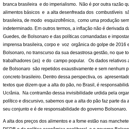
branca brasileira e do imperialismo. Não é por outra razão q
alimentos básicos e a alta desenfreada dos combustíveis s
brasileira, de modo esquizofrênico, como uma produção sem s
indeterminado. Em outros termos, a inflação não é derivada d
Guedes, de Bolsonaro e das políticas comandadas e imposta
imprensa brasileira, corpo e voz orgânica do golpe de 2016 
Bolsonaro, no transcurso da sua desastrosa gestão, no que to
trabalhadores (as) e do campo popular. Os dados relativos
de Bolsonaro são repetidos exaustivamente e sem nenhum pu
concreto brasileiro. Dentro dessa perspectiva, os apresenta
textos que dizem que a alta do pão, no Brasil, é responsabili
Ucrânia. Na contramão dessa invisibilidade urdida pela orga
político e discursivo, sabemos que a alta do pão faz parte da
seu conjunto e é de responsabilidade do governo Bolsonaro.
A alta dos preços dos alimentos e a fome estão nas manchete