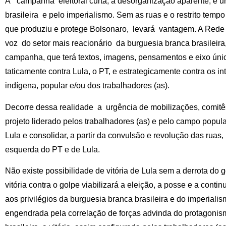
A campanha eleitoral curta, a desorganização aparente, é u
brasileira e pelo imperialismo. Sem as ruas e o restrito tempo
que produziu e protege Bolsonaro, levará vantagem. A Rede 
voz do setor mais reacionário da burguesia branca brasileir
campanha, que terá textos, imagens, pensamentos e eixo únic
taticamente contra Lula, o PT, e estrategicamente contra os 
indígena, popular e/ou dos trabalhadores (as).
Decorre dessa realidade a urgência de mobilizações, comitê
projeto liderado pelos trabalhadores (as) e pelo campo popula
Lula e consolidar, a partir da convulsão e revolução das ruas,
esquerda do PT e de Lula.
Não existe possibilidade de vitória de Lula sem a derrota do 
vitória contra o golpe viabilizará a eleição, a posse e a cont
aos privilégios da burguesia branca brasileira e do imperiali
engendrada pela correlação de forças advinda do protagoni