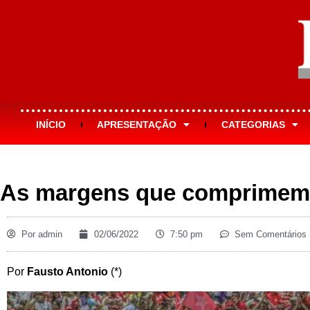
INÍCIO
APRESENTAÇÃO
CATEGORIAS
As margens que comprimem
Por
admin
02/06/2022
7:50 pm
Sem Comentários
Por
Fausto Antonio
(*)