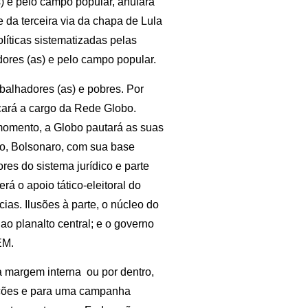
as) e pelo campo popular, anulará
e da terceira via da chapa de Lula
olíticas sistematizadas pelas
dores (as) e pelo campo popular.
balhadores (as) e pobres. Por
icará a cargo da Rede Globo.
momento, a Globo pautará as suas
o, Bolsonaro, com sua base
ores do sistema jurídico e parte
rá o apoio tático-eleitoral do
s. Ilusões à parte, o núcleo do
ao planalto central; e o governo
EM.
margem interna ou por dentro,
zações e para uma campanha