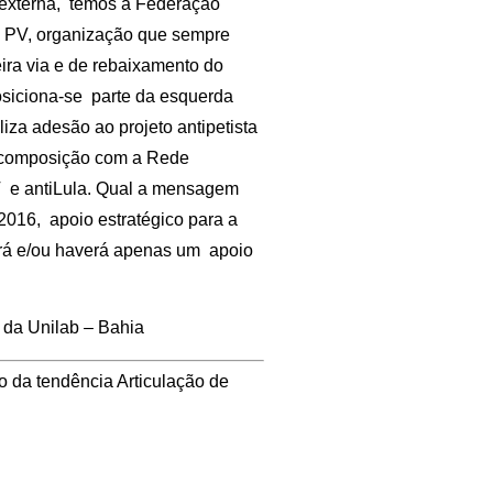
 externa, temos a Federação
ior o PV, organização que sempre
ira via e de rebaixamento do
 posiciona-se parte da esquerda
liza adesão ao projeto antipetista
z composição com a Rede
PT e antiLula. Qual a mensagem
016, apoio estratégico para a
erá e/ou haverá apenas um apoio
 da Unilab – Bahia
o da tendência Articulação de