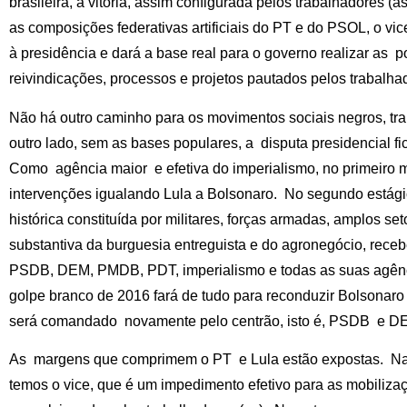
brasileira, a vitória, assim configurada pelos trabalhadores (
as composições federativas artificiais do PT e do PSOL, o vic
à presidência e dará a base real para o governo realizar as p
reivindicações, processos e projetos pautados pelos trabalha
Não há outro caminho para os movimentos sociais negros, tra
outro lado, sem as bases populares, a disputa presidencial f
Como agência maior e efetiva do imperialismo, no primeiro 
intervenções igualando Lula a Bolsonaro. No segundo estági
histórica constituída por militares, forças armadas, amplos set
substantiva da burguesia entreguista e do agronegócio, recebe
PSDB, DEM, PMDB, PDT, imperialismo e todas as suas agência
golpe branco de 2016 fará de tudo para reconduzir Bolsonaro 
será comandado novamente pelo centrão, isto é, PSDB e D
As margens que comprimem o PT e Lula estão expostas. Na 
temos o vice, que é um impedimento efetivo para as mobili