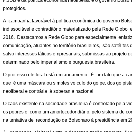
PSDB e da política econômica neoliberal, e o governo Bolsona
protegidos.
A campanha favorável à politica econômica do governo Bols
indissociável e contraditório materializado pela Rede Globo 
2016. Destacamos a Rede Globo para especialmente enfatiz
comunicação, atuantes no território brasileiros, são satélite
salvo interesses táticos empresariais, submissas ao projeto go
determinado pelo imperialismo e burguesia brasileira.
O processo eleitoral está em andamento. É um fato que a c
que é uma máscara ou simples veículo do golpe, dos golpista
neoliberal e contrária à soberania nacional.
O caos existente na sociedade brasileira é controlado pela vio
os pobres e, como um amortecedor diário, pelo sistema de co
na tentativa de recondução de Bolsonaro à presidência em 2