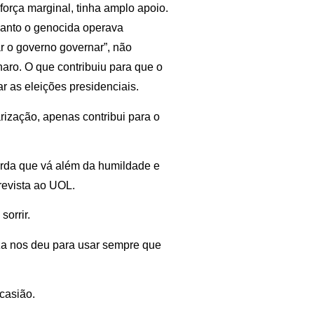
rça marginal, tinha amplo apoio.
uanto o genocida operava
r o governo governar”, não
aro. O que contribuiu para que o
 as eleições presidenciais.
rização, apenas contribui para o
rda que vá além da humildade e
trevista ao UOL.
orrir.
eza nos deu para usar sempre que
casião.