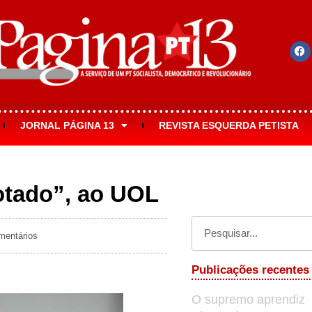
JORNAL PÁGINA 13
REVISTA ESQUERDA PETISTA
cotado”, ao UOL
entários
Publicações recentes
O supremo aprendiz