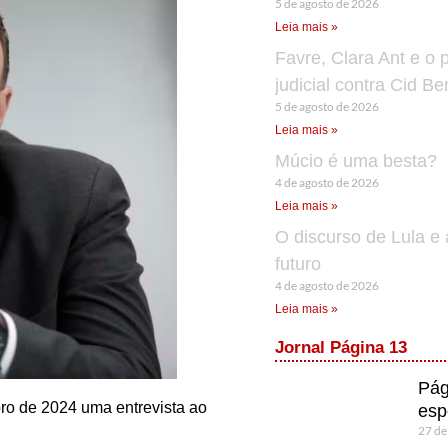
5 de agosto de 2026
Leia mais »
Favre, Clara Ant e o 
judicial contra Cid B
5 de agosto de 2026
Leia mais »
Múcio é uma besta?
4 de agosto de 2026
Leia mais »
O discurso de Lula e 
futuro
4 de agosto de 2026
Leia mais »
Jornal Página 13
Pág
ro de 2024 uma entrevista ao
esp
27 de