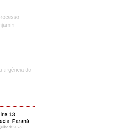
processo
enjamin
a urgência do
ina 13
ecial Paraná
 julho de 2026