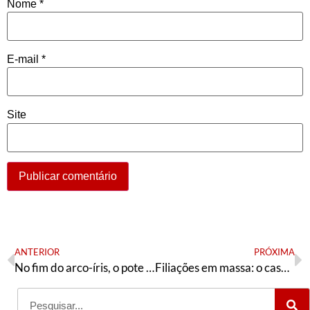
Nome
*
E-mail
*
Site
ANTERIOR
PRÓXIMA
No fim do arco-íris, o pote de ouro?
Filiações em massa: o case de Mesquita (RJ)