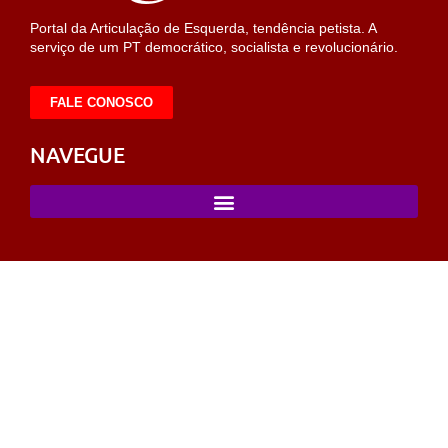
Portal da Articulação de Esquerda, tendência petista. A
serviço de um PT democrático, socialista e revolucionário.
FALE CONOSCO
NAVEGUE
pusulabet
sahabet
https://milliol.com/
selcuksports
taraftarium24
ta