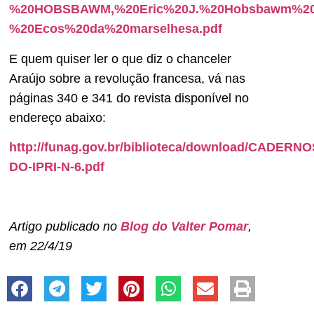
%20HOBSBAWM,%20Eric%20J.%20Hobsbawm%20
%20Ecos%20da%20marselhesa.pdf
E quem quiser ler o que diz o chanceler
Araújo sobre a revolução francesa, vá nas
páginas 340 e 341 do revista disponível no
endereço abaixo:
http://funag.gov.br/biblioteca/download/CADERNO
DO-IPRI-N-6.pdf
Artigo publicado no
Blog do Valter Pomar
,
em 22/4/19