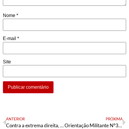
Nome
*
E-mail
*
Site
ANTERIOR
PRÓXIMA
Contra a extrema direita, PT na oposição!
Orientação Militante N°399 (20 de dezembro de 2023)