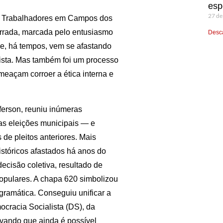
esp
27 de
os Trabalhadores em Campos dos
irrada, marcada pelo entusiasmo
Desca
e, há tempos, vem se afastando
pista. Mas também foi um processo
meaçam corroer a ética interna e
ferson, reuniu inúmeras
mas eleições municipais — e
de pleitos anteriores. Mais
istóricos afastados há anos do
ecisão coletiva, resultado de
opulares. A chapa 620 simbolizou
ogramática. Conseguiu unificar a
racia Socialista (DS), da
ovando que ainda é possível