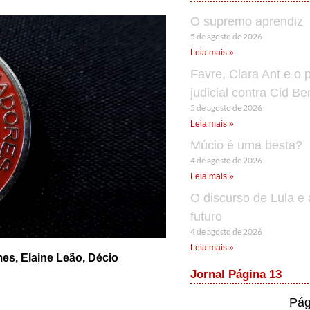
O supremo aprendiz
5 de agosto de 2026
Leia mais »
Favre, Clara Ant e o 
judicial contra Cid B
5 de agosto de 2026
Leia mais »
Múcio é uma besta?
4 de agosto de 2026
Leia mais »
O discurso de Lula e 
futuro
4 de agosto de 2026
Leia mais »
es, Elaine Leão, Décio
Jornal Página 13
Pág