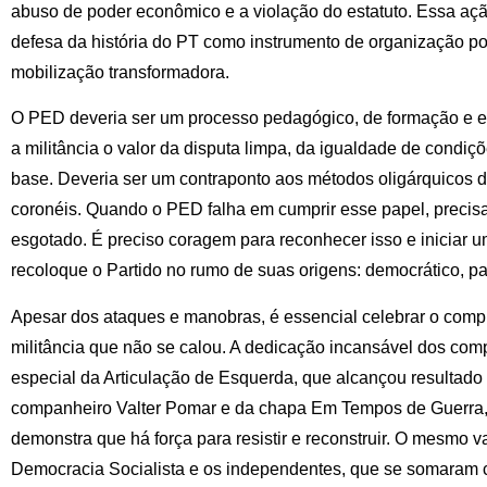
abuso de poder econômico e a violação do estatuto. Essa aç
defesa da história do PT como instrumento de organização pop
mobilização transformadora.
O PED deveria ser um processo pedagógico, de formação e ex
a militância o valor da disputa limpa, da igualdade de condiç
base. Deveria ser um contraponto aos métodos oligárquicos d
coronéis. Quando o PED falha em cumprir esse papel, precisa 
esgotado. É preciso coragem para reconhecer isso e iniciar 
recoloque o Partido no rumo de suas origens: democrático, part
Apesar dos ataques e manobras, é essencial celebrar o com
militância que não se calou. A dedicação incansável dos c
especial da Articulação de Esquerda, que alcançou resultado
companheiro Valter Pomar e da chapa Em Tempos de Guerra
demonstra que há força para resistir e reconstruir. O mesmo va
Democracia Socialista e os independentes, que se somaram 