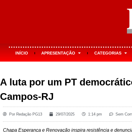
INÍCIO
APRESENTAÇÃO
CATEGORIAS
A luta por um PT democrátic
Campos-RJ
Por
Redação PG13
29/07/2025
1:14 pm
Sem Come
Chapa Esperança e Renovação inspira resistência e denunci