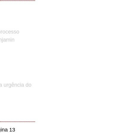
processo
enjamin
a urgência do
ina 13