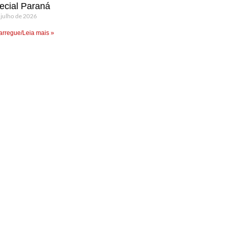
ecial Paraná
 julho de 2026
rregue/Leia mais »