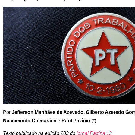
Por
Jefferson Manhães de Azevedo, Gilberto Azeredo Gom
Nascimento Guimarães
e
Raul Palácio
(*)
Texto publicado na edição 283 do
jornal Página 13