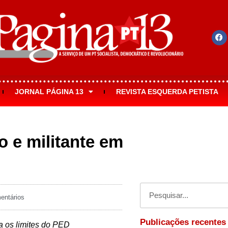
JORNAL PÁGINA 13
REVISTA ESQUERDA PETISTA
o e militante em
ntários
Publicações recentes
a os limites do PED