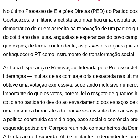
No último Processo de Eleições Diretas (PED) do Partido d
Goytacazes, a militância petista acompanhou uma disputa ac
democrático de quem acredita na renovação de um partido qu
do cotidiano das lutas, angústias e esperanças do povo cam
que expôs, de forma contundente, as graves distorções que a
enfraquecer o PT como instrumento de transformação social.
A chapa Esperança e Renovação, liderada pelo Professor Jef
lideranças — muitas delas com trajetória destacada nas últi
obteve uma votação expressiva, superando inclusive números 
importante do que os votos, porém, foi o resgate de quadros h
cotidiano partidário devido ao esvaziamento dos espaços de d
uma dinâmica burocratizada, por vezes distante das causas p
a política construída com diálogo, base social e coerência pr
esquerda petista em Campos reunindo companheiros da Democ
Articulação de Esquerda (AE) e militantes independentes, pr