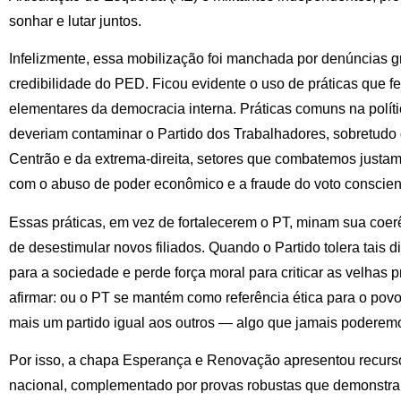
sonhar e lutar juntos.
Infelizmente, essa mobilização foi manchada por denúncias 
credibilidade do PED. Ficou evidente o uso de práticas que f
elementares da democracia interna. Práticas comuns na políti
deveriam contaminar o Partido dos Trabalhadores, sobretud
Centrão e da extrema-direita, setores que combatemos justa
com o abuso de poder econômico e a fraude do voto conscien
Essas práticas, em vez de fortalecerem o PT, minam sua coerê
de desestimular novos filiados. Quando o Partido tolera tais 
para a sociedade e perde força moral para criticar as velhas pr
afirmar: ou o PT se mantém como referência ética para o povo b
mais um partido igual aos outros — algo que jamais poderemo
Por isso, a chapa Esperança e Renovação apresentou recurso 
nacional, complementado por provas robustas que demonstr