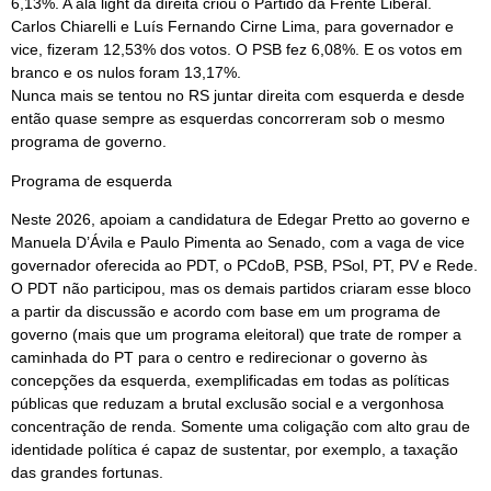
6,13%. A ala light da direita criou o Partido da Frente Liberal.
Carlos Chiarelli e Luís Fernando Cirne Lima, para governador e
vice, fizeram 12,53% dos votos. O PSB fez 6,08%. E os votos em
branco e os nulos foram 13,17%.
Nunca mais se tentou no RS juntar direita com esquerda e desde
então quase sempre as esquerdas concorreram sob o mesmo
programa de governo.
Programa de esquerda
Neste 2026, apoiam a candidatura de Edegar Pretto ao governo e
Manuela D’Ávila e Paulo Pimenta ao Senado, com a vaga de vice
governador oferecida ao PDT, o PCdoB, PSB, PSol, PT, PV e Rede.
O PDT não participou, mas os demais partidos criaram esse bloco
a partir da discussão e acordo com base em um programa de
governo (mais que um programa eleitoral) que trate de romper a
caminhada do PT para o centro e redirecionar o governo às
concepções da esquerda, exemplificadas em todas as políticas
públicas que reduzam a brutal exclusão social e a vergonhosa
concentração de renda. Somente uma coligação com alto grau de
identidade política é capaz de sustentar, por exemplo, a taxação
das grandes fortunas.