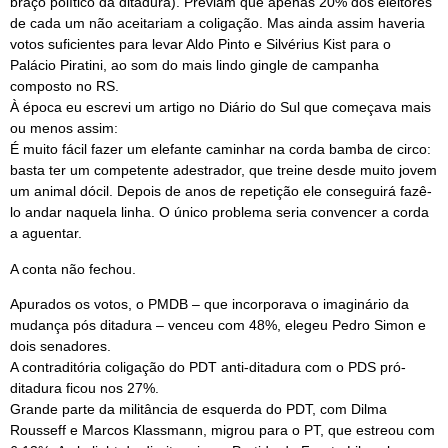
braço político da ditadura). Previam que apenas 20% dos eleitores
de cada um não aceitariam a coligação. Mas ainda assim haveria
votos suficientes para levar Aldo Pinto e Silvérius Kist para o
Palácio Piratini, ao som do mais lindo gingle de campanha
composto no RS.
À época eu escrevi um artigo no Diário do Sul que começava mais
ou menos assim:
É muito fácil fazer um elefante caminhar na corda bamba de circo:
basta ter um competente adestrador, que treine desde muito jovem
um animal dócil. Depois de anos de repetição ele conseguirá fazê-
lo andar naquela linha. O único problema seria convencer a corda
a aguentar.
A conta não fechou.
Apurados os votos, o PMDB – que incorporava o imaginário da
mudança pós ditadura – venceu com 48%, elegeu Pedro Simon e
dois senadores.
A contraditória coligação do PDT anti-ditadura com o PDS pró-
ditadura ficou nos 27%.
Grande parte da militância de esquerda do PDT, com Dilma
Rousseff e Marcos Klassmann, migrou para o PT, que estreou com