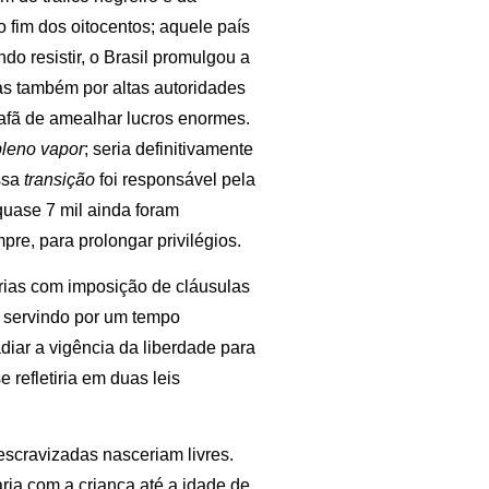
o fim dos oitocentos; aquele país
o resistir, o Brasil promulgou a
as também por altas autoridades
afã de amealhar lucros enormes.
pleno
vapor
; seria definitivamente
ssa
transição
foi responsável pela
quase 7 mil ainda foram
pre, para prolongar privilégios.
rrias com imposição de cláusulas
 servindo por um tempo
diar a vigência da liberdade para
 refletiria em duas leis
 escravizadas nasceriam livres.
aria com a criança até a idade de