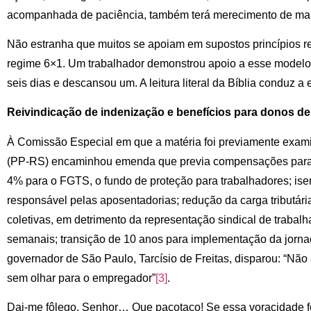
acompanhada de paciência, também terá merecimento de mart
Não estranha que muitos se apoiam em supostos princípios rel
regime 6×1. Um trabalhador demonstrou apoio a esse modelo
seis dias e descansou um. A leitura literal da Bíblia conduz a
Reivindicação de indenização e benefícios para donos de
À Comissão Especial em que a matéria foi previamente exami
(PP-RS) encaminhou emenda que previa compensações para 
4% para o FGTS, o fundo de proteção para trabalhadores; ise
responsável pelas aposentadorias; redução da carga tributári
coletivas, em detrimento da representação sindical de trabalh
semanais; transição de 10 anos para implementação da jornad
governador de São Paulo, Tarcísio de Freitas, disparou: “Não 
sem olhar para o empregador”
[3]
.
Dai-me fôlego, Senhor… Que pacotaço! Se essa voracidade f