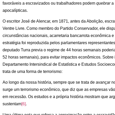
favoráveis a escravizados ou trabalhadores podem
quebrar
a 
apocalípticas.
O escritor José de Alencar, em 1871, antes da Abolição, escrava
Ventre Livre. Como membro do Partido Conservador, ele dispar
circunstâncias nacionais, acarretaria bancarrota econômica e 
estratégia foi reproduzida pelos parlamentares representante
deputado Turra previa o regime de 44 horas semanais poderia
52 horas semanais), para evitar impactos econômicos. Sobre i
Departamento Intersindical de Estatística e Estudos Socioec
trata de uma forma de terrorismo:
Ao longo da nossa história, sempre que se trata de avançar no
surge um terrorismo econômico, que diz que as empresas vão 
em recessão. Os estudos e a própria história mostram que ar
sustentam
[6]
.
Uma última nota que reforça a aproximação entre a escravidão