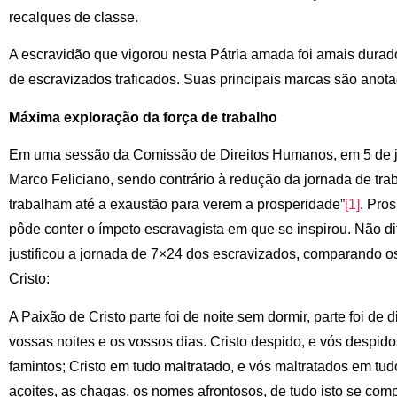
recalques de classe.
A escravidão que vigorou nesta Pátria amada foi amais dura
de escravizados traficados. Suas principais marcas são anota
Máxima exploração da força de trabalho
Em uma sessão da Comissão de Direitos Humanos, em 5 de 
Marco Feliciano, sendo contrário à redução da jornada de trab
trabalham até a exaustão para verem a prosperidade”
[1]
. Pro
pôde conter o ímpeto escravagista em que se inspirou. Não di
justificou a jornada de 7×24 dos escravizados, comparando 
Cristo:
A Paixão de Cristo parte foi de noite sem dormir, parte foi de 
vossas noites e os vossos dias. Cristo despido, e vós despido
famintos; Cristo em tudo maltratado, e vós maltratados em tudo
açoites, as chagas, os nomes afrontosos, de tudo isto se comp