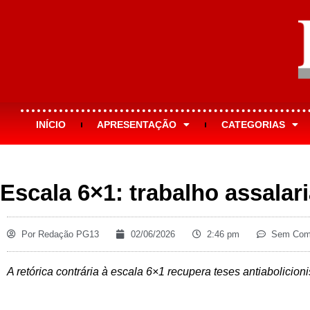
INÍCIO
APRESENTAÇÃO
CATEGORIAS
Escala 6×1: trabalho assalar
Por
Redação PG13
02/06/2026
2:46 pm
Sem Come
A retórica contrária à escala 6×1 recupera teses antiabolicion