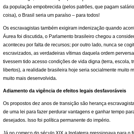
da população empobrecida (pelos patrões, que pagam salários
coisa), o Brasil seria um paraíso – para todos!
Os escravagistas também exigiram indenização quando acont
Áurea foi discutida, o Parlamento brasileiro chegou a conside
aconteceu por falta de recursos; por outro lado, nunca se cog
escravizados, as verdadeiras vítimas daquela ordem perversa
tivessem tido acesso condições de vida digna (terra, escola, 
libertos), a realidade brasileira hoje seria socialmente muit
muito mais desenvolvida.
Adiamento da vigência de efeitos legais desfavoráveis
Os propostos dez anos de transição são herança escravagista,
de uma lei para fazer perdurar vantagens e ganhar tempo para
desejados. Isso foi política permanente do império.
Já no começo do século XIX a Inglaterra pressionava para o fi