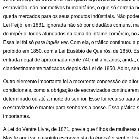
escravidão, não por motivos humanitários, o que só correria n
queria mercados para os seus produtos indústriais. Não podend
Lei Feijó, em 1831, ignorada não só por cidadãos comuns, m
do império, todos afundados na lama do infame comércio, no 
Essa lei foi só
para inglês ver
. Com ela, o tráfico continuou a
proibido em 1850, com a Lei Eusébio de Queirós, de 1850. E
entrada ilegal de aproximadamente 740 mil africanos; ainda, 
clandestinamente traficados depois da Lei de 1850. Adiar, sem
Outro elemento importante foi a recorrente concessão de alfo
condicionais, como a obrigação de escravizados continuarem
determinado ou até a morte do senhor. Esse foi recurso para a
o escravizado e manter para senhores a posse. Essa prática se
importantes.
A Lei do Ventre Livre, de 1871, previa que filhos de mulheres
Mas (e aqui vai o espírito escravagista da época) o senhor fic