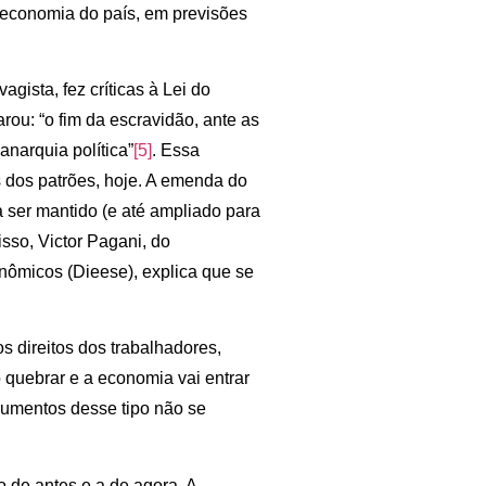
economia do país, em previsões
gista, fez críticas à Lei do
ou: “o fim da escravidão, ante as
anarquia política”
[5]
. Essa
s dos patrões, hoje. A emenda do
 ser mantido (e até ampliado para
sso, Victor Pagani, do
onômicos (Dieese), explica que se
s direitos dos trabalhadores,
quebrar e a economia vai entrar
gumentos desse tipo não se
 de antes e a de agora. A