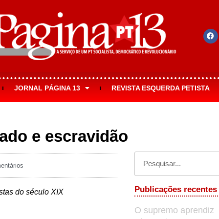
JORNAL PÁGINA 13
REVISTA ESQUERDA PETISTA
iado e escravidão
ntários
Publicações recentes
istas do século XIX
O supremo aprendiz