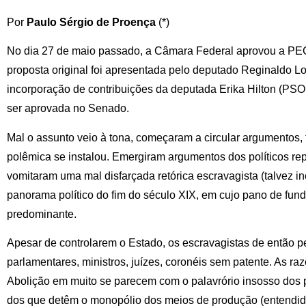
Por
Paulo Sérgio de Proença
(*)
No dia 27 de maio passado, a Câmara Federal aprovou a PEC
proposta original foi apresentada pelo deputado Reginaldo 
incorporação de contribuições da deputada Erika Hilton (PSO
ser aprovada no Senado.
Mal o assunto veio à tona, começaram a circular argumentos, f
polêmica se instalou. Emergiram argumentos dos políticos re
vomitaram uma mal disfarçada retórica escravagista (talvez i
panorama político do fim do século XIX, em cujo pano de fun
predominante.
Apesar de controlarem o Estado, os escravagistas de então 
parlamentares, ministros, juízes, coronéis sem patente. As ra
Abolição em muito se parecem com o palavrório insosso dos p
dos que detêm o monopólio dos meios de produção (entendi