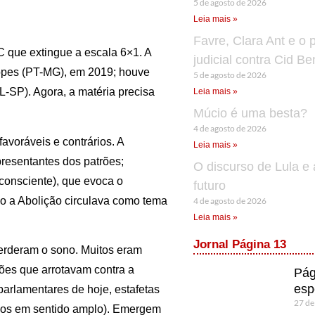
5 de agosto de 2026
Leia mais »
Favre, Clara Ant e o 
 que extingue a escala 6×1. A
judicial contra Cid B
Lopes (PT-MG), em 2019; houve
5 de agosto de 2026
L-SP). Agora, a matéria precisa
Leia mais »
Múcio é uma besta?
4 de agosto de 2026
avoráveis e contrários. A
Leia mais »
presentantes dos patrões;
O discurso de Lula e 
nconsciente), que evoca o
futuro
do a Abolição circulava como tema
4 de agosto de 2026
Leia mais »
Jornal Página 13
perderam o sono. Muitos eram
zões que arrotavam contra a
Pág
esp
arlamentares de hoje, estafetas
27 de
dos em sentido amplo). Emergem