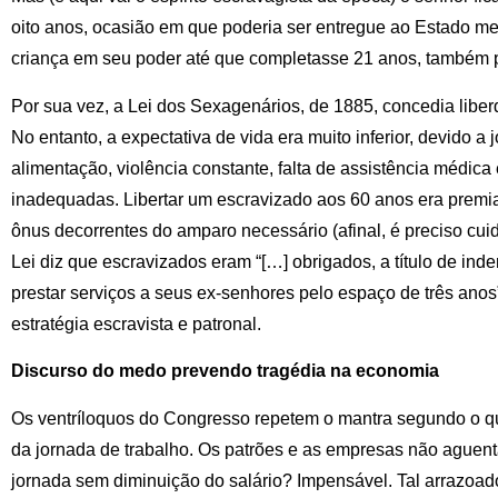
oito anos, ocasião em que poderia ser entregue ao Estado me
criança em seu poder até que completasse 21 anos, também p
Por sua vez, a Lei dos Sexagenários, de 1885, concedia libe
No entanto, a expectativa de vida era muito inferior, devido a 
alimentação, violência constante, falta de assistência médica
inadequadas. Libertar um escravizado aos 60 anos era premiar 
ônus decorrentes do amparo necessário (afinal, é preciso cuida
Lei diz que escravizados eram “[…] obrigados, a título de inde
prestar serviços a seus ex-senhores pelo espaço de três anos”.
estratégia escravista e patronal.
Discurso do medo prevendo tragédia na economia
Os ventríloquos do Congresso repetem o mantra segundo o qu
da jornada de trabalho. Os patrões e as empresas não ague
jornada sem diminuição do salário? Impensável. Tal arrazoa