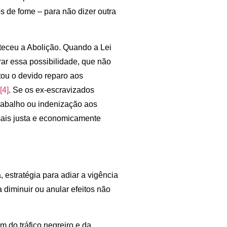
 de fome – para não dizer outra
eceu a Abolição. Quando a Lei
rar essa possibilidade, que não
itou o devido reparo aos
[4]
. Se os ex-escravizados
trabalho ou indenização aos
o mais justa e economicamente
 estratégia para adiar a vigência
 diminuir ou anular efeitos não
m do tráfico negreiro e da