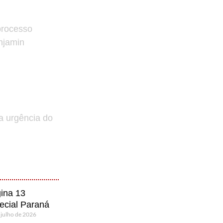
processo
enjamin
a urgência do
ina 13
ecial Paraná
 julho de 2026