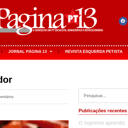
JORNAL PÁGINA 13
REVISTA ESQUERDA PETISTA
dor
ntários
Publicações recentes
O supremo aprendiz