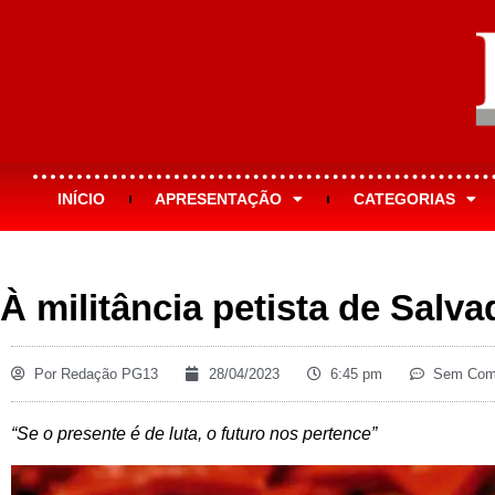
INÍCIO
APRESENTAÇÃO
CATEGORIAS
À militância petista de Salva
Por
Redação PG13
28/04/2023
6:45 pm
Sem Come
“Se o presente é de luta, o futuro nos pertence”