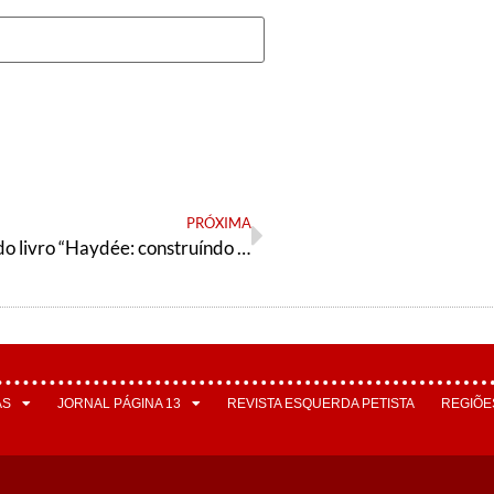
PRÓXIMA
Lançamento do livro “Haydée: construíndo o SUS pela base”
AS
JORNAL PÁGINA 13
REVISTA ESQUERDA PETISTA
REGIÕE