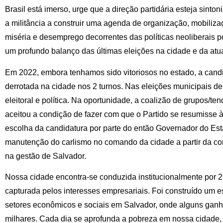
Brasil está imerso, urge que a direção partidária esteja sinto
a militância a construir uma agenda de organização, mobilizaçã
miséria e desemprego decorrentes das políticas neoliberais 
um profundo balanço das últimas eleições na cidade e da atua
Em 2022, embora tenhamos sido vitoriosos no estado, a candi
derrotada na cidade nos 2 turnos. Nas eleições municipais d
eleitoral e política. Na oportunidade, a coalizão de grupos/ten
aceitou a condição de fazer com que o Partido se resumisse à
escolha da candidatura por parte do então Governador do Est
manutenção do carlismo no comando da cidade a partir da cont
na gestão de Salvador.
Nossa cidade encontra-se conduzida institucionalmente por 2
capturada pelos interesses empresariais. Foi construído um 
setores econômicos e sociais em Salvador, onde alguns gan
milhares. Cada dia se aprofunda a pobreza em nossa cidade, 