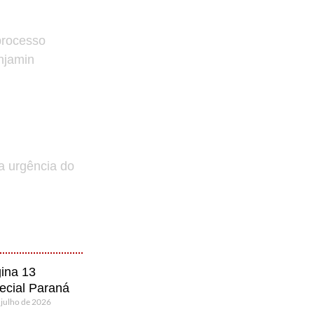
processo
enjamin
a urgência do
ina 13
ecial Paraná
 julho de 2026