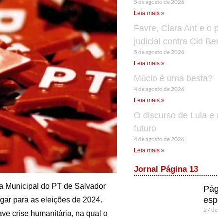
5 de agosto de 2026
Leia mais »
Favre, Clara Ant e o 
judicial contra Cid B
5 de agosto de 2026
Leia mais »
Múcio é uma besta?
4 de agosto de 2026
Leia mais »
O discurso de Lula e 
futuro
4 de agosto de 2026
Leia mais »
Jornal Página 13
va Municipal do PT de Salvador
Pág
esp
gar para as eleições de 2024.
27 de
ve crise humanitária, na qual o