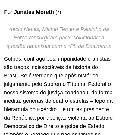
Por
Jonatas Moreth
(*)
Aécio Neves, Michel Temer e Paulinho da
Força ressurgiram para “solucionar” a
questão da anistia com o
“PL da Dosimetria
Golpes, contragolpes, impunidade e anistias
são traços indissociáveis da história do
Brasil. Se é verdade que após histórico
julgamento pelo Supremo Tribunal Federal o
nosso sistema de justiça condenou, de forma
inédita, generais de quatro estrelas – topo da
hierarquia do Exército – e um ex-presidente
da República por abolição violenta ao Estado
Democrático de Direito e golpe de Estado,
também é verdade que não os vimos no