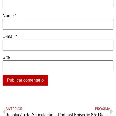
Nome
*
E-mail
*
Site
ANTERIOR
PRÓXIMA
Resolução da Articulação de Esquerda sobre as eleições à Câmara Municipal de BH em 2020
Podcast Episódio 85: Dia da mulher negra, latino-americana e caribenha, a situação internacional e o novo Fundeb