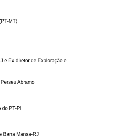
 (PT-MT)
J e Ex-diretor de Exploração e
o Perseu Abramo
e do PT-PI
de Barra Mansa-RJ