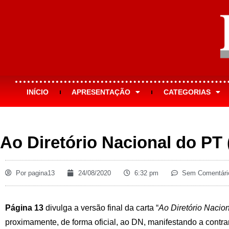
INÍCIO
APRESENTAÇÃO
CATEGORIAS
Ao Diretório Nacional do PT (
Por
pagina13
24/08/2020
6:32 pm
Sem Comentári
Página 13
divulga a versão final da carta “
Ao Diretório Nacio
proximamente, de forma oficial, ao DN, manifestando a contr