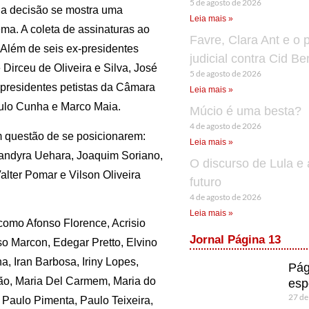
5 de agosto de 2026
e a decisão se mostra uma
Leia mais »
ma. A coleta de assinaturas ao
Favre, Clara Ant e o 
 Além de seis ex-presidentes
judicial contra Cid B
 Dirceu de Oliveira e Silva, José
5 de agosto de 2026
-presidentes petistas da Câmara
Leia mais »
ulo Cunha e Marco Maia.
Múcio é uma besta?
4 de agosto de 2026
m questão de se posicionarem:
Leia mais »
Jandyra Uehara, Joaquim Soriano,
O discurso de Lula e 
lter Pomar e Vilson Oliveira
futuro
4 de agosto de 2026
Leia mais »
omo Afonso Florence, Acrisio
Jornal Página 13
lso Marcon, Edegar Pretto, Elvino
, Iran Barbosa, Iriny Lopes,
Pág
ão, Maria Del Carmem, Maria do
esp
27 de
 Paulo Pimenta, Paulo Teixeira,