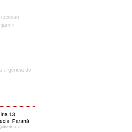
processo
enjamin
a urgência do
ina 13
ecial Paraná
 julho de 2026