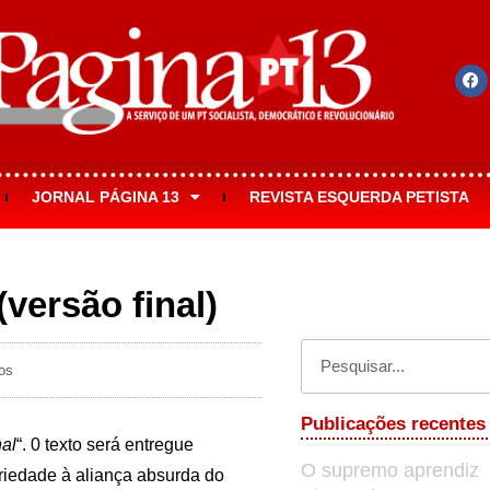
JORNAL PÁGINA 13
REVISTA ESQUERDA PETISTA
versão final)
os
Publicações recentes
nal
“. 0 texto será entregue
O supremo aprendiz
ariedade à aliança absurda do