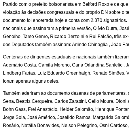
Partido com o prefeito bolsonarista em Belford Roxo e de qu
violação às decisões congressuais e do próprio DN sobre o te
documento foi encerrada hoje e conta com 2.370 signatários.
nacionais que assinaram a primeira versão, Olívio Dutra, José
Genoíno, Tarso Genro, Ricardo Berzoini e Rui Falcão, três ex
dos Deputados também assinam: Arlindo Chinaglia , João Pa
Centenas de dirigentes estaduais e nacionais também fizera
Ademário Costa, Camila Moreno, Carla Orlandina Sanfelici, 
Lindberg Farias, Luiz Eduardo Greenhalgh, Renato Simões, Va
foram apenas alguns deles.
Também aderiram ao documento dezenas de parlamentares, c
Sena, Beatriz Cerqueira, Carlos Zarattini, Célio Moura, Dioni
Bohn Gass, Frei Anastácio, Helder Salomão, Henrique Fontana
Jorge Sola, José Américo, Joseildo Ramos, Margarida Salom
Rosário, Natália Bonavides, Nelson Pelegrino, Osni Cardoso,