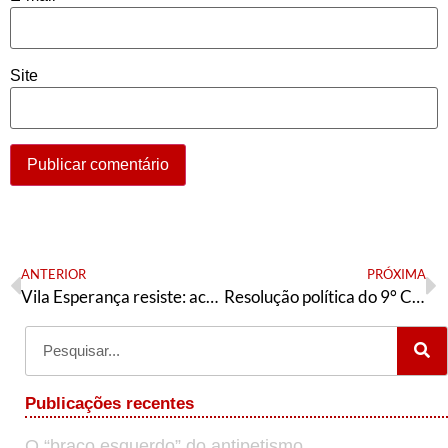
Site
ANTERIOR
PRÓXIMA
Vila Esperança resiste: aceitar R$2 mil é se ajoelhar para a humilhação
Resolução política do 9° Congresso Estadual da AE/RS
Publicações recentes
O “braço esquerdo” do antipetismo