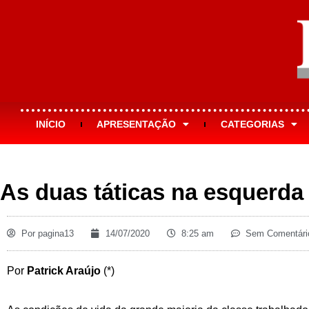
INÍCIO
APRESENTAÇÃO
CATEGORIAS
As duas táticas na esquerda
Por
pagina13
14/07/2020
8:25 am
Sem Comentári
Por
Patrick Araújo
(*)