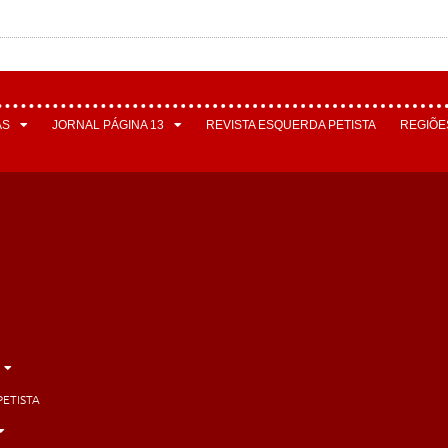
AS
JORNAL PÁGINA 13
REVISTA ESQUERDA PETISTA
REGIÕE
PETISTA