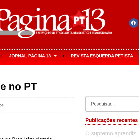
JORNAL PÁGINA 13
REVISTA ESQUERDA PETISTA
 e no PT
os
Publicações recentes
O supremo aprendiz