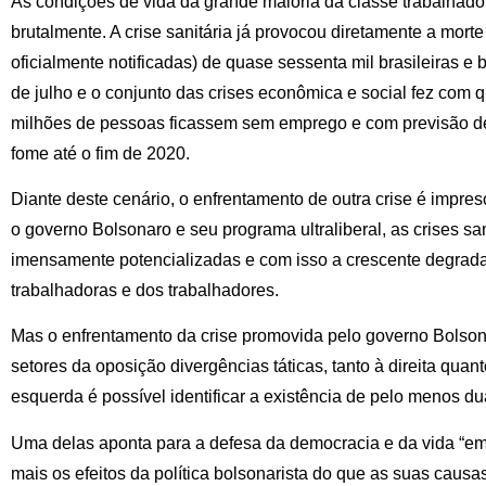
As condições de vida da grande maioria da classe trabalhado
brutalmente. A crise sanitária já provocou diretamente a mor
oficialmente notificadas) de quase sessenta mil brasileiras e b
de julho e o conjunto das crises econômica e social fez com q
milhões de pessoas ficassem sem emprego e com previsão 
fome até o fim de 2020.
Diante deste cenário, o enfrentamento de outra crise é impresci
o governo Bolsonaro e seu programa ultraliberal, as crises sa
imensamente potencializadas e com isso a crescente degrad
trabalhadoras e dos trabalhadores.
Mas o enfrentamento da crise promovida pelo governo Bolson
setores da oposição divergências táticas, tanto à direita qua
esquerda é possível identificar a existência de pelo menos dua
Uma delas aponta para a defesa da democracia e da vida “e
mais os efeitos da política bolsonarista do que as suas causas