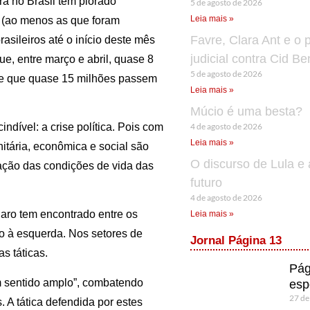
ra no Brasil têm piorado
5 de agosto de 2026
Leia mais »
te (ao menos as que foram
Favre, Clara Ant e o 
rasileiros até o início deste mês
judicial contra Cid B
ue, entre março e abril, quase 8
5 de agosto de 2026
de que quase 15 milhões passem
Leia mais »
Múcio é uma besta?
4 de agosto de 2026
ndível: a crise política. Pois com
Leia mais »
nitária, econômica e social são
O discurso de Lula e 
ação das condições de vida das
futuro
4 de agosto de 2026
aro tem encontrado entre os
Leia mais »
nto à esquerda. Nos setores de
Jornal Página 13
s táticas.
Pág
m sentido amplo”, combatendo
esp
27 de
. A tática defendida por estes