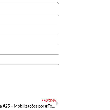
PRÓXIMA
Gente que luta #25 – Mobilizações por #ForaBolsonaro em todo o Brasil