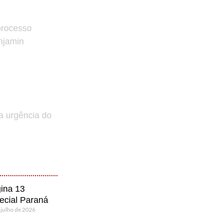
processo
enjamin
a urgência do
ina 13
ecial Paraná
 julho de 2026